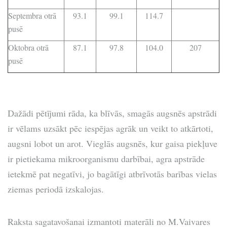
Septembra otrā
93.1
99.1
114.7
pusē
Oktobra otrā
87.1
97.8
104.0
207
pusē
Dažādi pētījumi rāda, ka blīvās, smagās augsnēs apstrādi
ir vēlams uzsākt pēc iespējas agrāk un veikt to atkārtoti,
augsni lobot un arot. Vieglās augsnēs, kur gaisa piekļuve
ir pietiekama mikroorganismu darbībai, agra apstrāde
ietekmē pat negatīvi, jo bagātīgi atbrīvotās barības vielas
ziemas periodā izskalojas.
Raksta sagatavošanai izmantoti materāli no M.Vaivares