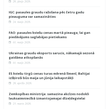
26. jūnijs 2026.
IGC: pasaules graudu ražošana pēc četru gadu
pieauguma var samazināties
24. maijs 2026.
FAO: pasaules kviešu cenas martā pieauga, lai gan
piedāvājums saglabājas pietiekams
01. maijs 2026.
Ukrainas graudu eksports sarucis, nākamajā sezonā
gaidāma atkopšanās
01. maijs 2026.
ES kviešu tirgū cenas turas mērenā līmenī, Baltijai
izšķiroši būs maija un jūnija laikapstākļi
26. aprīlis 2026.
Zemkopības ministrija: samazina akcīzes nodokli
lauksaimniecībā izmantojamajai dīzeļdegvielai
25. marts 2026.