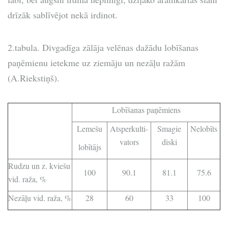
drīzāk sablīvējot nekā irdinot.
2.tabula. Divgadīga zālāja velēnas dažādu lobīšanas
paņēmienu ietekme uz ziemāju un nezāļu ražām
(A.Riekstiņš).
Lobīšanas paņēmiens
Lemešu
Atsperkulti-
Smagie
Nelobīts
vators
diski
lobītājs
Rudzu un z. kviešu
100
90.1
81.1
75.6
vid. raža, %
Nezāļu vid. raža, %
28
60
33
100