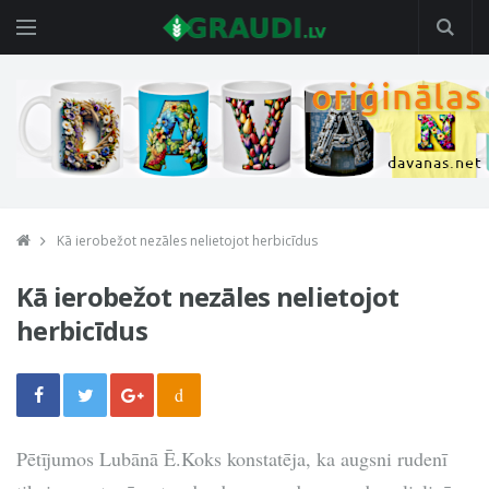
Kā ierobežot nezāles nelietojot herbicīdus
Kā ierobežot nezāles nelietojot
herbicīdus
d
Pētījumos Lubānā Ē.Koks konstatēja, ka augsni rudenī