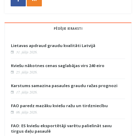
PĒDĒJIE IERAKSTI
Lietavas apdraud graudu kvalitāti Latvijā
31. jūlijs 2026.
Kviešu nākotnes cenas saglabājas virs 240 eiro
25. jūlijs 2026.
Karstums samazina pasaules graudu ražas prognozi
17. jūlijs 2026.
FAO paredz mazāku kviešu ražu un tirdzniecību
06. jūlijs 2026.
FAO: ES kviešu eksportētāji varētu palielināt savu
tirgus daļu pasaulē