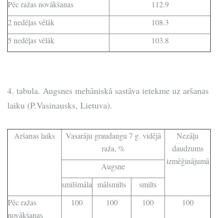
Pēc ražas novākšanas
112.9
2 nedēļas vēlāk
108.3
5 nedēļas vēlāk
103.8
4. tabula. Augsnes mehāniskā sastāva ietekme uz aršanas
laiku (P.Vasinausks, Lietuva).
Aršanas laiks
Vasarāju graudaugu 7 g. vidējā
Nezāļu
raža, %
daudzums
izmēģinājumā
Augsne
smilšmāla
mālsmilts
smilts
Pēc ražas
100
100
100
100
novākšanas