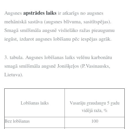
apstrādes laiks
Augsnes
ir atkarīgs no augsnes
mehāniskā sastāva (augsnes blīvuma, sasitītspējas).
Smagā smilšmāla augsnē vislielāko ražas pieaugumu
iegūst, izdarot augsnes lobīšanu pēc iespējas agrāk.
3. tabula. Augsnes lobīšanas laiks velēnu karbonātu
smagā smilšmāla augsnē Jonišķeļos (P.Vasinausks,
Lietuva).
Lobīšanas laiks
Vasarāju graudaugu 5 gadu
vidējā raža, %
Bez lobīšanas
100