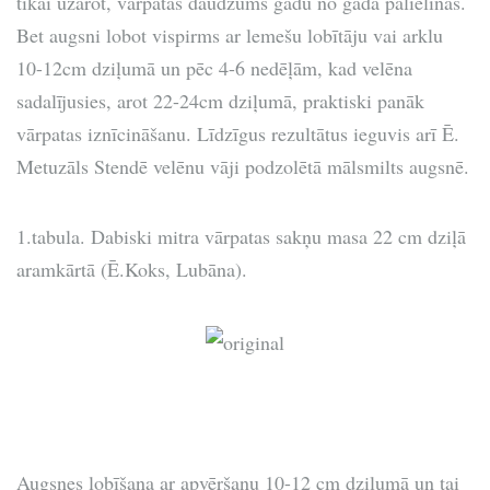
tikai uzarot, vārpatas daudzums gadu no gada palielinās.
Bet augsni lobot vispirms ar lemešu lobītāju vai arklu
10-12cm dziļumā un pēc 4-6 nedēļām, kad velēna
sadalījusies, arot 22-24cm dziļumā, praktiski panāk
vārpatas iznīcināšanu. Līdzīgus rezultātus ieguvis arī Ē.
Metuzāls Stendē velēnu vāji podzolētā mālsmilts augsnē.
1.tabula. Dabiski mitra vārpatas sakņu masa 22 cm dziļā
aramkārtā (Ē.Koks, Lubāna).
Augsnes lobīšana ar apvēršanu 10-12 cm dziļumā un tai