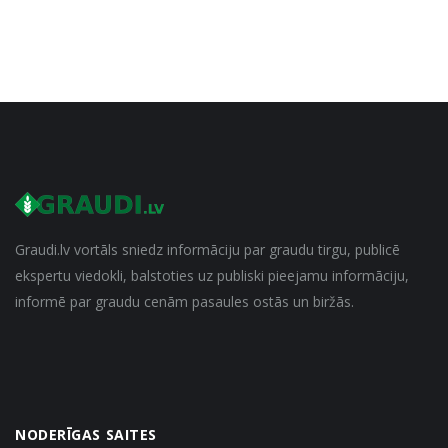
Graudi.lv vortāls sniedz informāciju par graudu tirgu, publicē
ekspertu viedokli, balstoties uz publiski pieejamu informāciju,
informē par graudu cenām pasaules ostās un biržās.
NODERĪGAS SAITES