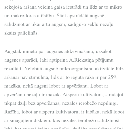
sekojoša aršana veicina gaisa iestrādi un līdz ar to mikro
un makrofloras attīstību. Šādi apstrādātā augsnē,
salīdzinot ar tikai artu augsni, sadīgušo sēklu nezāļu
skaits palielinās.
Augstāk minēto par augsnes atdzīvināšanu, uzsākot
augsnes apsrādi, labi aptiprina A.Riekstiņa pētījumu
rezultāti. Nelobītā augsnē mikroorganismu aktivitāte līdz
aršanai nav stimulēta, līdz ar to iegūtā raža ir par 25%
mazāka, nekā augsni lobot ar apvēršanu. Lobot ar
apvēršanu nezāļu ir mazāk. Atsperu kultivators, strādājot
tikpat dziļi bez apvēršanas, nezāles ierobežo nepilnīgi.
Ražība, lobot ar atsperu kultivatoru, ir labāka, nekā lobot
ar smagajiem diskiem, kas nezāles ierobežo salīdzinoši
labi, bet augsni irdina nepilnīgi, dziļāko aramkārtas slāni