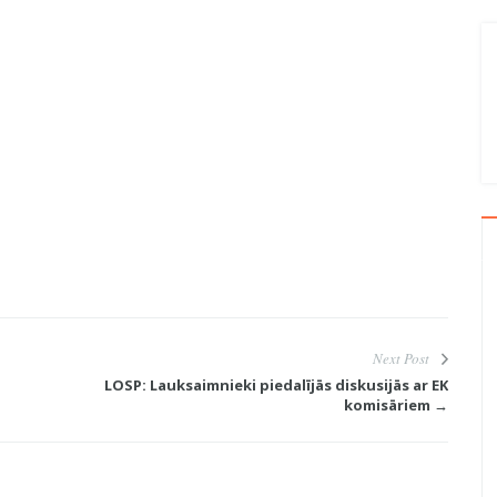
Next Post
LOSP: Lauksaimnieki piedalījās diskusijās ar EK
komisāriem →