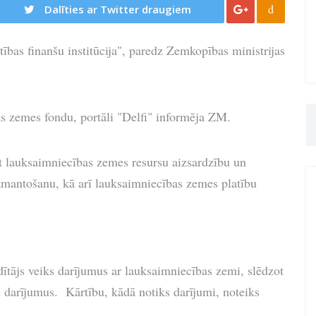
d
Dalīties ar Twitter draugiem
tības finanšu institūcija", paredz Zemkopības ministrijas
jas zemes fondu, portāli "Delfi" informēja ZM.
t lauksaimniecības zemes resursu aizsardzību un
izmantošanu, kā arī lauksaimniecības zemes platību
ītājs veiks darījumus ar lauksaimniecības zemi, slēdzot
arījumus. Kārtību, kādā notiks darījumi, noteiks