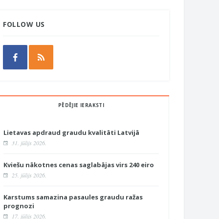
FOLLOW US
PĒDĒJIE IERAKSTI
Lietavas apdraud graudu kvalitāti Latvijā
31. jūlijs 2026.
Kviešu nākotnes cenas saglabājas virs 240 eiro
25. jūlijs 2026.
Karstums samazina pasaules graudu ražas
prognozi
17. jūlijs 2026.