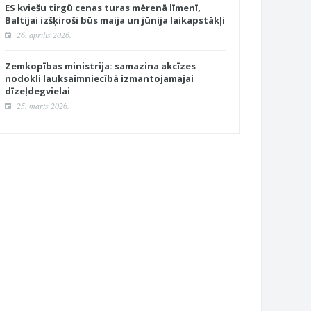
ES kviešu tirgū cenas turas mērenā līmenī,
Baltijai izšķiroši būs maija un jūnija laikapstākļi
26. aprīlis 2026.
Zemkopības ministrija: samazina akcīzes
nodokli lauksaimniecībā izmantojamajai
dīzeļdegvielai
25. marts 2026.