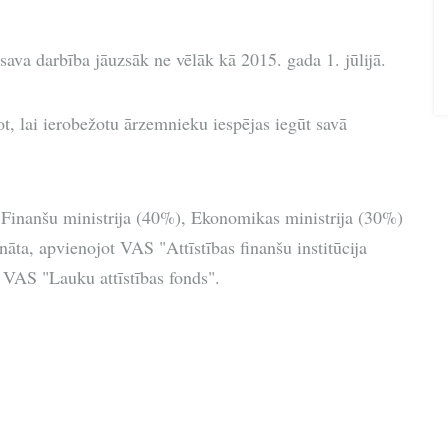
sava darbība jāuzsāk ne vēlāk kā 2015. gada 1. jūlijā.
ot, lai ierobežotu ārzemnieku iespējas iegūt savā
i ir Finanšu ministrija (40%), Ekonomikas ministrija (30%)
āta, apvienojot VAS "Attīstības finanšu institūcija
 VAS "Lauku attīstības fonds".