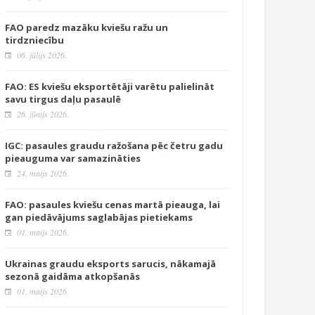
FAO paredz mazāku kviešu ražu un
tirdzniecību
06. jūlijs 2026.
FAO: ES kviešu eksportētāji varētu palielināt
savu tirgus daļu pasaulē
26. jūnijs 2026.
IGC: pasaules graudu ražošana pēc četru gadu
pieauguma var samazināties
24. maijs 2026.
FAO: pasaules kviešu cenas martā pieauga, lai
gan piedāvājums saglabājas pietiekams
01. maijs 2026.
Ukrainas graudu eksports sarucis, nākamajā
sezonā gaidāma atkopšanās
01. maijs 2026.