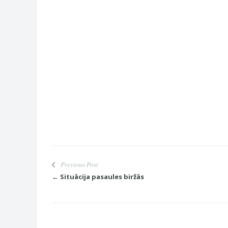
Previous Post
← Situācija pasaules biržās