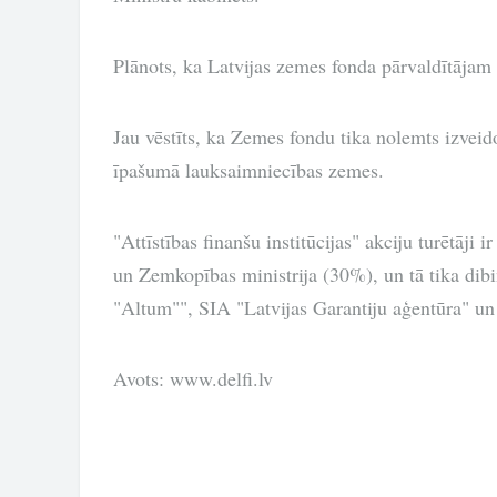
Plānots, ka Latvijas zemes fonda pārvaldītājam 
Jau vēstīts, ka Zemes fondu tika nolemts izveid
īpašumā lauksaimniecības zemes.
"Attīstības finanšu institūcijas" akciju turētāj
un Zemkopības ministrija (30%), un tā tika dibin
"Altum"", SIA "Latvijas Garantiju aģentūra" un
Avots: www.delfi.lv