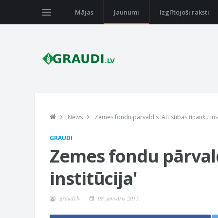
Mājas
Jaunumi
Izglītojoši raksti
News
Zemes fondu pārvaldīs 'Attīstības finanšu inst
GRAUDI
Zemes fondu pārvald
institūcija'
graudi.lv
08. janvāris 2015.