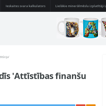
Ieskaites svara kalkulators
Lielākie minerālmēslu izplatītāji 
itūcija'
īs 'Attīstības finanšu