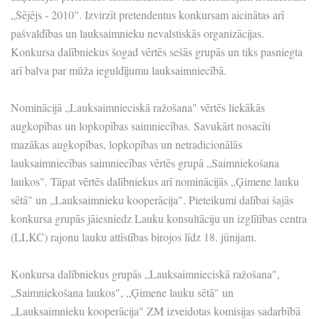
„Sējējs - 2010". Izvirzīt pretendentus konkursam aicinātas arī
pašvaldības un lauksaimnieku nevalstiskās organizācijas.
Konkursa dalībniekus šogad vērtēs sešās grupās un tiks pasniegta
arī balva par mūža ieguldījumu lauksaimniecībā.
Nominācijā „Lauksaimnieciskā ražošana" vērtēs liekākās
augkopības un lopkopības saimniecības. Savukārt nosacīti
mazākas augkopības, lopkopības un netradicionālās
lauksaimniecības saimniecības vērtēs grupā „Saimniekošana
laukos". Tāpat vērtēs dalībniekus arī nominācijās „Ģimene lauku
sētā" un „Lauksaimnieku kooperācija". Pieteikumi dalībai šajās
konkursa grupās jāiesniedz Lauku konsultāciju un izglītības centra
(LLKC) rajonu lauku attīstības birojos līdz 18. jūnijam.
Konkursa dalībniekus grupās „Lauksaimnieciskā ražošana",
„Saimniekošana laukos", „Ģimene lauku sētā" un
„Lauksaimnieku kooperācija" ZM izveidotas komisijas sadarbībā