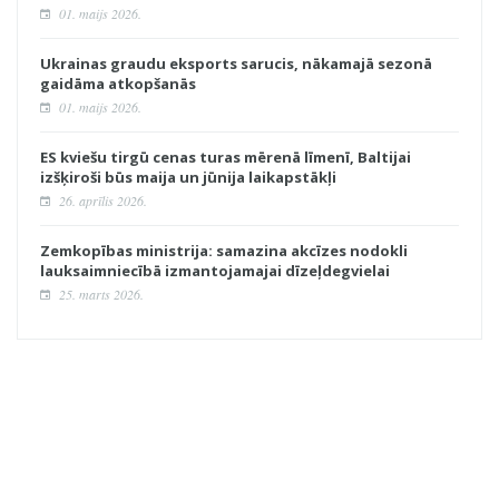
01. maijs 2026.
Ukrainas graudu eksports sarucis, nākamajā sezonā
gaidāma atkopšanās
01. maijs 2026.
ES kviešu tirgū cenas turas mērenā līmenī, Baltijai
izšķiroši būs maija un jūnija laikapstākļi
26. aprīlis 2026.
Zemkopības ministrija: samazina akcīzes nodokli
lauksaimniecībā izmantojamajai dīzeļdegvielai
25. marts 2026.