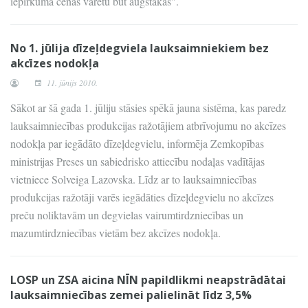
iepirkuma cenas varētu būt augstākas".
No 1. jūlija dīzeļdegviela lauksaimniekiem bez
akcīzes nodokļa
11. jūnijs 2010.
Sākot ar šā gada 1. jūliju stāsies spēkā jauna sistēma, kas paredz
lauksaimniecības produkcijas ražotājiem atbrīvojumu no akcīzes
nodokļa par iegādāto dīzeļdegvielu, informēja Zemkopības
ministrijas Preses un sabiedrisko attiecību nodaļas vadītājas
vietniece Solveiga Lazovska. Līdz ar to lauksaimniecības
produkcijas ražotāji varēs iegādāties dīzeļdegvielu no akcīzes
preču noliktavām un degvielas vairumtirdzniecības un
mazumtirdzniecības vietām bez akcīzes nodokļa.
LOSP un ZSA aicina NĪN papildlikmi neapstrādātai
lauksaimniecības zemei palielināt līdz 3,5%