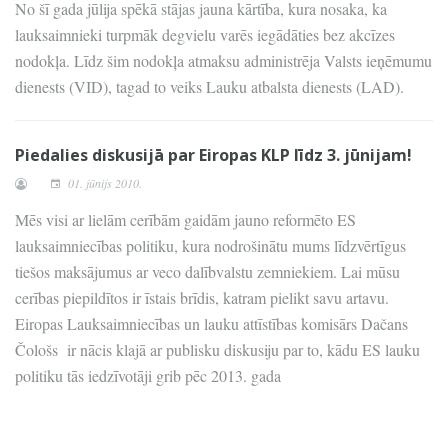
No šī gada jūlija spēkā stājas jauna kārtība, kura nosaka, ka
lauksaimnieki turpmāk degvielu varēs iegādāties bez akcīzes
nodokļa. Līdz šim nodokļa atmaksu administrēja Valsts ieņēmumu
dienests (VID), tagad to veiks Lauku atbalsta dienests (LAD).
Piedalies diskusijā par Eiropas KLP līdz 3. jūnijam!
01. jūnijs 2010.
Mēs visi ar lielām cerībām gaidām jauno reformēto ES
lauksaimniecības politiku, kura nodrošinātu mums līdzvērtīgus
tiešos maksājumus ar veco dalībvalstu zemniekiem. Lai mūsu
cerības piepildītos ir īstais brīdis, katram pielikt savu artavu.
Eiropas Lauksaimniecības un lauku attīstības komisārs Dačans
Čološs ir nācis klajā ar publisku diskusiju par to, kādu ES lauku
politiku tās iedzīvotāji grib pēc 2013. gada