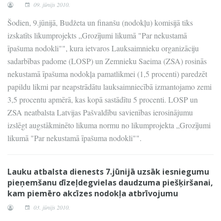
09. jūnijs 2010.
Šodien, 9.jūnijā, Budžeta un finanšu (nodokļu) komisijā tiks
izskatīts likumprojekts „Grozījumi likumā "Par nekustamā
īpašuma nodokli"", kura ietvaros Lauksaimnieku organizāciju
sadarbības padome (LOSP) un Zemnieku Saeima (ZSA) rosinās
nekustamā īpašuma nodokļa pamatlikmei (1,5 procenti) paredzēt
papildu likmi par neapstrādātu lauksaimniecībā izmantojamo zemi
3,5 procentu apmērā, kas kopā sastādītu 5 procenti. LOSP un
ZSA neatbalsta Latvijas Pašvaldību savienības ierosinājumu
izslēgt augstākminēto likuma normu no likumprojekta „Grozījumi
likumā "Par nekustamā īpašuma nodokli"".
Lauku atbalsta dienests 7.jūnijā uzsāk iesniegumu
pieņemšanu dīzeļdegvielas daudzuma piešķiršanai,
kam piemēro akcīzes nodokļa atbrīvojumu
03. jūnijs 2010.