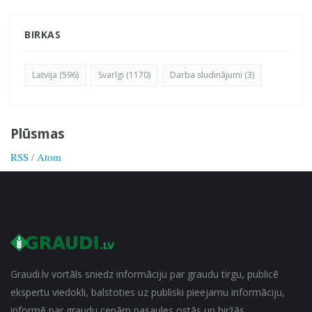
BIRKAS
Latvija (596)
Svarīgi (1170)
Darba sludinājumi (3)
Plūsmas
RSS
/
Atom
Graudi.lv vortāls sniedz informāciju par graudu tirgu, publicē
ekspertu viedokli, balstoties uz publiski pieejamu informāciju,
informē par graudu cenām pasaules ostās un biržās.