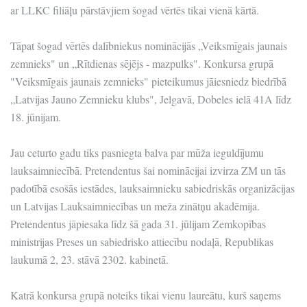
ar LLKC filiāļu pārstāvjiem šogad vērtēs tikai vienā kārtā.
Tāpat šogad vērtēs dalībniekus nominācijās „Veiksmīgais jaunais
zemnieks" un „Rītdienas sējējs - mazpulks". Konkursa grupā
"Veiksmīgais jaunais zemnieks" pieteikumus jāiesniedz biedrībā
„Latvijas Jauno Zemnieku klubs", Jelgavā, Dobeles ielā 41A līdz
18. jūnijam.
Jau ceturto gadu tiks pasniegta balva par mūža ieguldījumu
lauksaimniecībā. Pretendentus šai nominācijai izvirza ZM un tās
padotībā esošās iestādes, lauksaimnieku sabiedriskās organizācijas
un Latvijas Lauksaimniecības un meža zinātņu akadēmija.
Pretendentus jāpiesaka līdz šā gada 31. jūlijam Zemkopības
ministrijas Preses un sabiedrisko attiecību nodaļā, Republikas
laukumā 2, 23. stāvā 2302. kabinetā.
Katrā konkursa grupā noteiks tikai vienu laureātu, kurš saņems