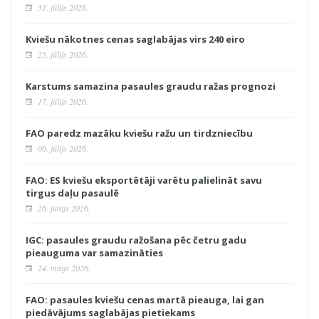
31. jūlijs 2026.
Kviešu nākotnes cenas saglabājas virs 240 eiro
25. jūlijs 2026.
Karstums samazina pasaules graudu ražas prognozi
17. jūlijs 2026.
FAO paredz mazāku kviešu ražu un tirdzniecību
06. jūlijs 2026.
FAO: ES kviešu eksportētāji varētu palielināt savu
tirgus daļu pasaulē
26. jūnijs 2026.
IGC: pasaules graudu ražošana pēc četru gadu
pieauguma var samazināties
24. maijs 2026.
FAO: pasaules kviešu cenas martā pieauga, lai gan
piedāvājums saglabājas pietiekams