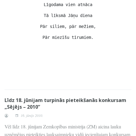
Līgodama vien atnāca
Tā līksmā Jāņu diena
Pār siliem, pār mežiem,
Pār miezīšu tīrumiem.
Līdz 18. jūnijam turpinās pieteikšanās konkursam
„Sējējs – 2010”
16. jūnijs 2010.
Vēl līdz 18. jūnijam Zemkopības ministrija (ZM) aicina lauku
uzņēmējus pieteikties lauksaimnieku vidū iecienītajam konkursam