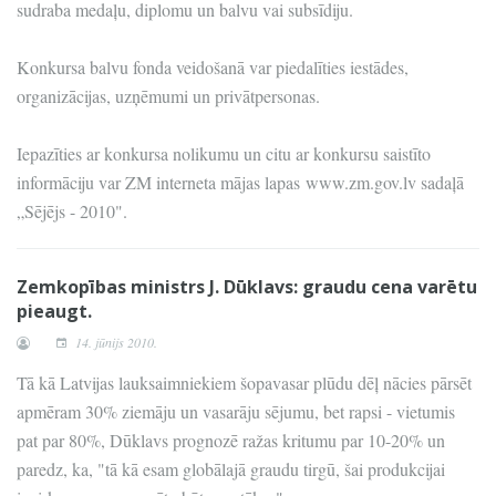
sudraba medaļu, diplomu un balvu vai subsīdiju.
Konkursa balvu fonda veidošanā var piedalīties iestādes,
organizācijas, uzņēmumi un privātpersonas.
Iepazīties ar konkursa nolikumu un citu ar konkursu saistīto
informāciju var ZM interneta mājas lapas www.zm.gov.lv sadaļā
„Sējējs - 2010".
Zemkopības ministrs J. Dūklavs: graudu cena varētu
pieaugt.
14. jūnijs 2010.
Tā kā Latvijas lauksaimniekiem šopavasar plūdu dēļ nācies pārsēt
apmēram 30% ziemāju un vasarāju sējumu, bet rapsi - vietumis
pat par 80%, Dūklavs prognozē ražas kritumu par 10-20% un
paredz, ka, "tā kā esam globālajā graudu tirgū, šai produkcijai