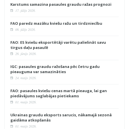
Karstums samazina pasaules graudu ražas prognozi
17. jūlijs 2026.
FAO paredz mazāku kviešu ražu un tirdzniecību
06. jūlijs 2026.
FAO: ES kviešu eksportētāji varētu palielināt savu
tirgus daļu pasaulē
26. jūnijs 2026.
IGC: pasaules graudu ražošana pēc četru gadu
pieauguma var samazināties
24. maijs 2026.
FAO: pasaules kviešu cenas martā pieauga, lai gan
piedāvājums saglabājas pietiekams
01. maijs 2026.
Ukrainas graudu eksports sarucis, nākamajā sezonā
gaidāma atkopšanās
01. maijs 2026.