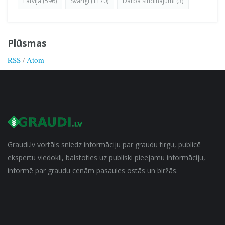
Latvija (596)
Svarīgi (1170)
Darba sludinājumi (3)
Plūsmas
RSS
/
Atom
Graudi.lv vortāls sniedz informāciju par graudu tirgu, publicē
ekspertu viedokli, balstoties uz publiski pieejamu informāciju,
informē par graudu cenām pasaules ostās un biržās.