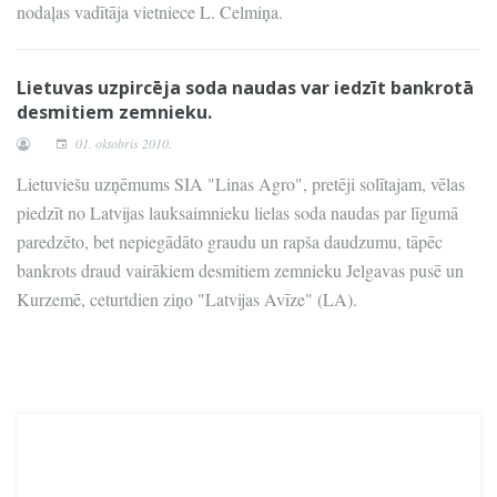
nodaļas vadītāja vietniece L. Celmiņa.
Lietuvas uzpircēja soda naudas var iedzīt bankrotā
desmitiem zemnieku.
01. oktobris 2010.
Lietuviešu uzņēmums SIA "Linas Agro", pretēji solītajam, vēlas
piedzīt no Latvijas lauksaimnieku lielas soda naudas par līgumā
paredzēto, bet nepiegādāto graudu un rapša daudzumu, tāpēc
bankrots draud vairākiem desmitiem zemnieku Jelgavas pusē un
Kurzemē, ceturtdien ziņo "Latvijas Avīze" (LA).