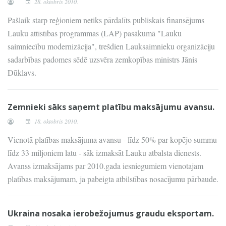
28. oktobris 2010.
Pašlaik starp reģioniem netiks pārdalīts publiskais finansējums
Lauku attīstības programmas (LAP) pasākumā "Lauku
saimniecību modernizācija", trešdien Lauksaimnieku organizāciju
sadarbības padomes sēdē uzsvēra zemkopības ministrs Jānis
Dūklavs.
Zemnieki sāks saņemt platību maksājumu avansu.
18. oktobris 2010.
Vienotā platības maksājuma avansu - līdz 50% par kopējo summu
līdz 33 miljoniem latu - sāk izmaksāt Lauku atbalsta dienests.
Avanss izmaksājams par 2010.gada iesniegumiem vienotajam
platības maksājumam, ja pabeigta atbilstības nosacījumu pārbaude.
Ukraina nosaka ierobežojumus graudu eksportam.