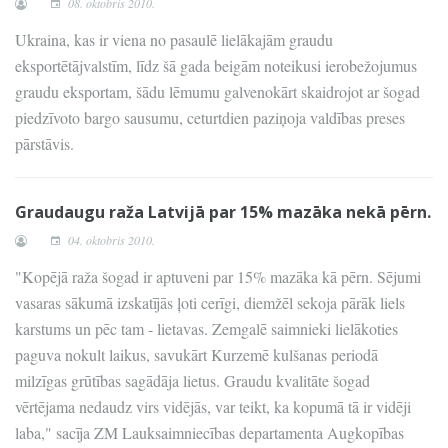
08. oktobris 2010.
Ukraina, kas ir viena no pasaulē lielākajām graudu
eksportētājvalstīm, līdz šā gada beigām noteikusi ierobežojumus
graudu eksportam, šādu lēmumu galvenokārt skaidrojot ar šogad
piedzīvoto bargo sausumu, ceturtdien paziņoja valdības preses
pārstāvis.
Graudaugu raža Latvijā par 15% mazāka nekā pērn.
04. oktobris 2010.
"Kopējā raža šogad ir aptuveni par 15% mazāka kā pērn. Sējumi
vasaras sākumā izskatījās ļoti cerīgi, diemžēl sekoja pārāk liels
karstums un pēc tam - lietavas. Zemgalē saimnieki lielākoties
paguva nokult laikus, savukārt Kurzemē kulšanas periodā
milzīgas grūtības sagādāja lietus. Graudu kvalitāte šogad
vērtējama nedaudz virs vidējās, var teikt, ka kopumā tā ir vidēji
laba," sacīja ZM Lauksaimniecības departamenta Augkopības