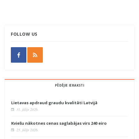
FOLLOW US
PĒDĒJIE IERAKSTI
Lietavas apdraud graudu kvalitāti Latvijā
31. jūlijs 2026.
Kviešu nākotnes cenas saglabājas virs 240 eiro
25. jūlijs 2026.