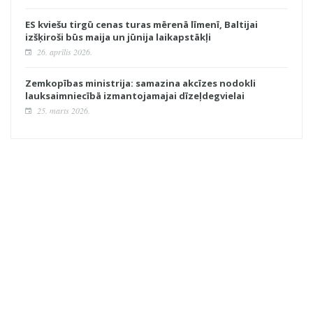
ES kviešu tirgū cenas turas mērenā līmenī, Baltijai
izšķiroši būs maija un jūnija laikapstākļi
26. aprīlis 2026.
Zemkopības ministrija: samazina akcīzes nodokli
lauksaimniecībā izmantojamajai dīzeļdegvielai
25. marts 2026.