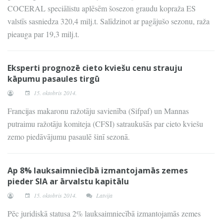
COCERAL speciālistu aplēsēm šosezon graudu kopraža ES
valstīs sasniedza 320,4 milj.t. Salīdzinot ar pagājušo sezonu, raža
pieauga par 19,3 milj.t.
Eksperti prognozē cieto kviešu cenu strauju
kāpumu pasaules tirgū
15. oktobris 2014.
Francijas makaronu ražotāju savienība (Sifpaf) un Mannas
putraimu ražotāju komiteja (CFSI) satraukušās par cieto kviešu
zemo piedāvājumu pasaulē šinī sezonā.
Ap 8% lauksaimniecībā izmantojamās zemes
pieder SIA ar ārvalstu kapitālu
15. oktobris 2014.
Latvija
Pēc juridiskā statusa 2% lauksaimniecībā izmantojamās zemes