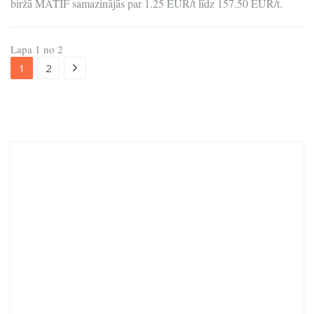
biržā MATIF samazinājās par 1.25 EUR/t līdz 157.50 EUR/t.
Lapa 1 no 2
1
2