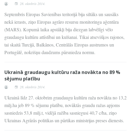
28. oktobris 2014.
Septembris Eiropas Savienības teritorijā bija siltāks un sausāks
nekā ierasts, ziņo Eiropas agrāro resursu monitoringa aģentūra
(MARS). Kopumā laika apstākļi bija diezgan labvēlīgi vēlo
graudaugu kultūru attīstībai un kulšanai. Tikai atsevišķos rajonos,
tai skaitā Turcijā, Balkānos, Centrālās Eiropas austrumos un
Portugālē, nokrišņu daudzums pārsniedza normu.
Ukrainā graudaugu kultūru raža novākta no 89 %
sējumu platību
28. oktobris 2014.
Ukrainā līdz 27. oktobrim graudaugu kultūru raža novākta no 13,2
milj.ha jeb 89 % sējumu platību, novāktās graudu ražas apjoms
sasniedzis 53,8 milj.t, vidējā ražība sasniegusi 40,7 c/ha, ziņo
Ukrainas Agrārās politikas un pārtikas ministrijas preses dienests.