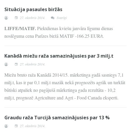
Situācija pasaules biržās
27. oktobris 2014.
Svarīgi
LIFFE/MATIF.
Piektdienas kviešu janvāra līgumu dienas
noslēguma cena Parīzes biržā MATIF -166.25 EUR/t.
Kanādā miežu raža samazinājusies par 3 milj.t
27. oktobris 2014.
Miežu bruto raža Kanādā 2014/15. mārketinga gadā sasniegs 7,1
milj.t, kas ir par 0,1 milj.t mazāk nekā prognozēts agrāk un turklāt
būtiski atpaliek no pagājušā mārketinga gada rezultāta - 10,2
milj.t, prognozē Agriculture and Agri - Food Canada eksperti.
Graudu raža Turcijā samazinājusies par 13 %
27. oktobris 2014.