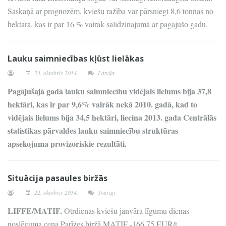
Saskaņā ar prognozēm, kviešu ražība var pārsniegt 8,6 tonnas no
hektāra, kas ir par 16 % vairāk salīdzinājumā ar pagājušo gadu.
Lauku saimniecības kļūst lielākas
23. oktobris 2014.
Latvija
Pagājušajā gadā lauku saimniecību vidējais lielums bija 37,8
hektāri, kas ir par 9,6% vairāk nekā 2010. gadā, kad to
vidējais lielums bija 34,5 hektāri, liecina 2013. gada Centrālās
statistikas pārvaldes lauku saimniecību struktūras
apsekojuma provizoriskie rezultāti.
Situācija pasaules biržās
22. oktobris 2014.
Svarīgi
LIFFE/MATIF.
Otrdienas kviešu janvāra līgumu dienas
noslēguma cena Parīzes biržā MATIF -166.75 EUR/t.