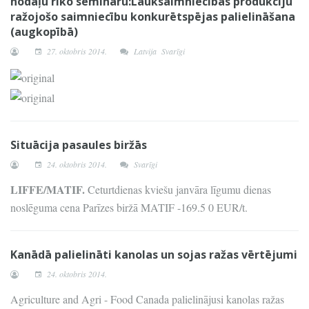
nodaļu rīko semināru:Lauksaimniecības produkciju
ražojošo saimniecību konkurētspējas palielināšana
(augkopībā)
27. oktobris 2014.
Latvija
Svarīgi
Situācija pasaules biržās
24. oktobris 2014.
Svarīgi
LIFFE/MATIF.
Ceturtdienas kviešu janvāra līgumu dienas
noslēguma cena Parīzes biržā MATIF -169.5 0 EUR/t.
Kanādā palielināti kanolas un sojas ražas vērtējumi
24. oktobris 2014.
Agriculture and Agri - Food Canada palielinājusi kanolas ražas