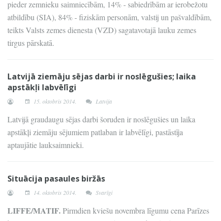
pieder zemnieku saimniecībām, 14% - sabiedrībām ar ierobežotu
atbildību (SIA), 84% - fiziskām personām, valstij un pašvaldībām,
teikts Valsts zemes dienesta (VZD) sagatavotajā lauku zemes
tirgus pārskatā.
Latvijā ziemāju sējas darbi ir noslēgušies; laika
apstākļi labvēlīgi
15. oktobris 2014.
Latvija
Latvijā graudaugu sējas darbi šoruden ir noslēgušies un laika
apstākļi ziemāju sējumiem patlaban ir labvēlīgi, pastāstīja
aptaujātie lauksaimnieki.
Situācija pasaules biržās
14. oktobris 2014.
Svarīgi
LIFFE/MATIF.
Pirmdien kviešu novembra līgumu cena Parīzes