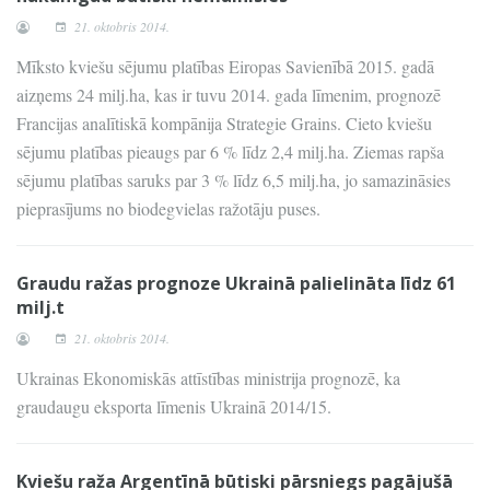
21. oktobris 2014.
Mīksto kviešu sējumu platības Eiropas Savienībā 2015. gadā
aizņems 24 milj.ha, kas ir tuvu 2014. gada līmenim, prognozē
Francijas analītiskā kompānija Strategie Grains. Cieto kviešu
sējumu platības pieaugs par 6 % līdz 2,4 milj.ha. Ziemas rapša
sējumu platības saruks par 3 % līdz 6,5 milj.ha, jo samazināsies
pieprasījums no biodegvielas ražotāju puses.
Graudu ražas prognoze Ukrainā palielināta līdz 61
milj.t
21. oktobris 2014.
Ukrainas Ekonomiskās attīstības ministrija prognozē, ka
graudaugu eksporta līmenis Ukrainā 2014/15.
Kviešu raža Argentīnā būtiski pārsniegs pagājušā