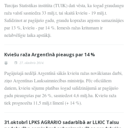
Turcijas Statistikas institūta (TUIK) dati vēsta, ka šogad graudaugu
raža valstī sasniedza 33 milj.t, tai skaitā kviešu - 19 milj.t.
Salīdzinot ar pagājušo gadu, graudu kopražas apjoms samazinājies
par 13 %, kviešu - par 14 %. Iemesls ražas kritumam ir
nelabvēlīgie laika apstākļi.
Kviešu raža Argentīnā pieaugs par 14 %
27. oktobris 2014.
Pagājušajā nedēļā Argentīnā sākās kviešu ražas novākšanas darbi,
ziņo Argentīnas Lauksaimniecības ministrija. Pēc oficiāliem
datiem, kviešu sējumu platības šogad salīdzinājumā ar pagājušo
gadu pieaugušas par 26 %, sasniedzot 4,6 milj.ha. Kviešu raža
tiek prognozēta 11,5 milj.t līmenī (+ 14 %).
31.oktobrī LPKS AGRARIO sadarbībā ar LLKIC Talsu