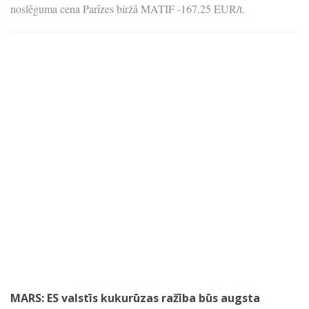
noslēguma cena Parīzes biržā MATIF -167.25 EUR/t.
MARS: ES valstīs kukurūzas ražība būs augsta