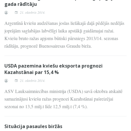
gada rādītāju
21. oktobris 2014.
Argentīnā kviešu audzēšanas joslas lielākajā daļā pēdējās nedēļās
joprājām saglabājas labvēlīgi laika apstākļi gaidāmajai ražai.
Kviešu bruto ražas apjoms būtiski pārsniegs 2013/14. sezonas
rādītāju, prognozē Buenosairesas Graudu birža.
USDA pazemina kviešu eksporta prognozi
Kazahstānai par 15,4 %
21. oktobris 2014.
ASV Lauksaimniecības ministrija (USDA) savā oktobra atskaitē
samazinājusi kviešu ražas prognozi Kazahstānai pašreizējai
sezonai no 13,5 milj.t līdz 12,5 milj.t (7,4 %).
Situācija pasaules biržās