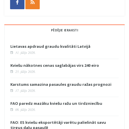
PĒDĒJIE IERAKSTI
Lietavas apdraud graudu kvalitāti Latvijā
31. jūlijs 2026.
Kviešu nākotnes cenas saglabājas virs 240 eiro
25. jūlijs 2026.
Karstums samazina pasaules graudu ražas prognozi
17. jūlijs 2026.
FAO paredz mazāku kviešu ražu un tirdzniecību
06. jūlijs 2026.
FAO: ES kviešu eksportētāji varētu palielināt savu
tirgus daļu pasaulē