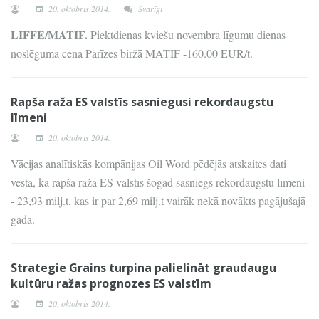
20. oktobris 2014.
Svarīgi
LIFFE/MATIF.
Piektdienas kviešu novembra līgumu dienas
noslēguma cena Parīzes biržā MATIF -160.00 EUR/t.
Rapša raža ES valstīs sasniegusi rekordaugstu
līmeni
20. oktobris 2014.
Vācijas analītiskās kompānijas Oil Word pēdējās atskaites dati
vēsta, ka rapša raža ES valstīs šogad sasniegs rekordaugstu līmeni
- 23,93 milj.t, kas ir par 2,69 milj.t vairāk nekā novākts pagājušajā
gadā.
Strategie Grains turpina palielināt graudaugu
kultūru ražas prognozes ES valstīm
20. oktobris 2014.