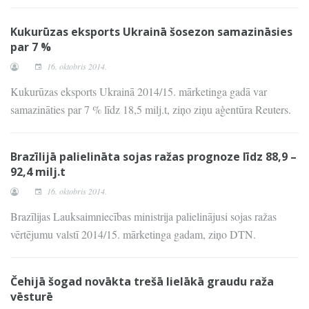
Kukurūzas eksports Ukrainā šosezon samazināsies
par 7 %
16. oktobris 2014.
Kukurūzas eksports Ukrainā 2014/15. mārketinga gadā var
samazināties par 7 % līdz 18,5 milj.t, ziņo ziņu aģentūra Reuters.
Brazīlijā palielināta sojas ražas prognoze līdz 88,9 –
92,4 milj.t
16. oktobris 2014.
Brazīlijas Lauksaimniecības ministrija palielinājusi sojas ražas
vērtējumu valstī 2014/15. mārketinga gadam, ziņo DTN.
Čehijā šogad novākta trešā lielākā graudu raža
vēsturē