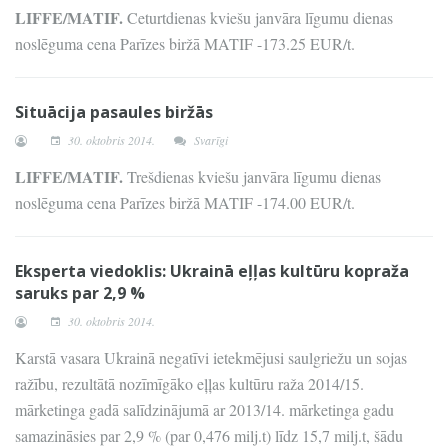
LIFFE/MATIF.
Ceturtdienas kviešu janvāra līgumu dienas
noslēguma cena Parīzes biržā MATIF -173.25 EUR/t.
Situācija pasaules biržās
30. oktobris 2014.
Svarīgi
LIFFE/MATIF.
Trešdienas kviešu janvāra līgumu dienas
noslēguma cena Parīzes biržā MATIF -174.00 EUR/t.
Eksperta viedoklis: Ukrainā eļļas kultūru kopraža
saruks par 2,9 %
30. oktobris 2014.
Karstā vasara Ukrainā negatīvi ietekmējusi saulgriežu un sojas
ražību, rezultātā nozīmīgāko eļļas kultūru raža 2014/15.
mārketinga gadā salīdzinājumā ar 2013/14. mārketinga gadu
samazināsies par 2,9 % (par 0,476 milj.t) līdz 15,7 milj.t, šādu