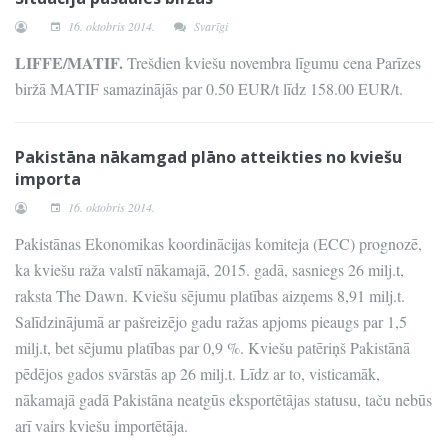
16. oktobris 2014.
Svarīgi
LIFFE/MATIF.
Trešdien kviešu novembra līgumu cena Parīzes
biržā MATIF samazinājās par 0.50 EUR/t līdz 158.00 EUR/t.
Pakistāna nākamgad plāno atteikties no kviešu
importa
16. oktobris 2014.
Pakistānas Ekonomikas koordinācijas komiteja (ECC) prognozē,
ka kviešu raža valstī nākamajā, 2015. gadā, sasniegs 26 milj.t,
raksta The Dawn. Kviešu sējumu platības aizņems 8,91 milj.t.
Salīdzinājumā ar pašreizējo gadu ražas apjoms pieaugs par 1,5
milj.t, bet sējumu platības par 0,9 %. Kviešu patēriņš Pakistānā
pēdējos gados svārstās ap 26 milj.t. Līdz ar to, visticamāk,
nākamajā gadā Pakistāna neatgūs eksportētājas statusu, taču nebūs
arī vairs kviešu importētāja.