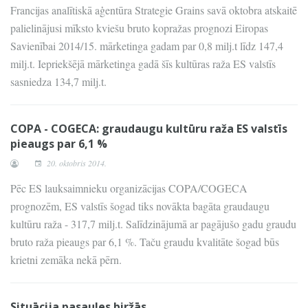
Francijas analītiskā aģentūra Strategie Grains savā oktobra atskaitē
palielinājusi mīksto kviešu bruto kopražas prognozi Eiropas
Savienībai 2014/15. mārketinga gadam par 0,8 milj.t līdz 147,4
milj.t. Iepriekšējā mārketinga gadā šīs kultūras raža ES valstīs
sasniedza 134,7 milj.t.
COPA - COGECA: graudaugu kultūru raža ES valstīs
pieaugs par 6,1 %
20. oktobris 2014.
Pēc ES lauksaimnieku organizācijas COPA/COGECA
prognozēm, ES valstīs šogad tiks novākta bagāta graudaugu
kultūru raža - 317,7 milj.t. Salīdzinājumā ar pagājušo gadu graudu
bruto raža pieaugs par 6,1 %. Taču graudu kvalitāte šogad būs
krietni zemāka nekā pērn.
Situācija pasaules biržās