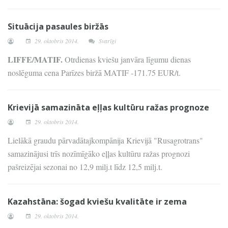
Situācija pasaules biržās
29. oktobris 2014.
Svarīgi
LIFFE/MATIF.
Otrdienas kviešu janvāra līgumu dienas
noslēguma cena Parīzes biržā MATIF -171.75 EUR/t.
Krievijā samazināta eļļas kultūru ražas prognoze
29. oktobris 2014.
Lielākā graudu pārvadātajkompānija Krievijā "Rusagrotrans"
samazinājusi trīs nozīmīgāko eļļas kultūru ražas prognozi
pašreizējai sezonai no 12,9 milj.t līdz 12,5 milj.t.
Kazahstāna: šogad kviešu kvalitāte ir zema
29. oktobris 2014.