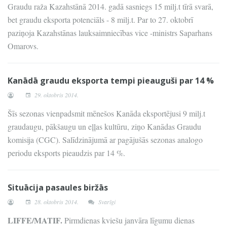
Graudu raža Kazahstānā 2014. gadā sasniegs 15 milj.t tīrā svarā,
bet graudu eksporta potenciāls - 8 milj.t. Par to 27. oktobrī
paziņoja Kazahstānas lauksaimniecības vice -ministrs Saparhans
Omarovs.
Kanādā graudu eksporta tempi pieauguši par 14 %
29. oktobris 2014.
Šīs sezonas vienpadsmit mēnešos Kanāda eksportējusi 9 milj.t
graudaugu, pākšaugu un eļļas kultūru, ziņo Kanādas Graudu
komisija (CGC). Salīdzinājumā ar pagājušās sezonas analogo
periodu eksports pieaudzis par 14 %.
Situācija pasaules biržās
28. oktobris 2014.
Svarīgi
LIFFE/MATIF.
Pirmdienas kviešu janvāra līgumu dienas