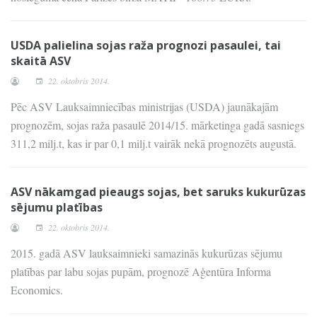
USDA palielina sojas raža prognozi pasaulei, tai
skaitā ASV
22. oktobris 2014.
Pēc ASV Lauksaimniecības ministrijas (USDA) jaunākajām
prognozēm, sojas raža pasaulē 2014/15. mārketinga gadā sasniegs
311,2 milj.t, kas ir par 0,1 milj.t vairāk nekā prognozēts augustā.
ASV nākamgad pieaugs sojas, bet saruks kukurūzas
sējumu platības
22. oktobris 2014.
2015. gadā ASV lauksaimnieki samazinās kukurūzas sējumu
platības par labu sojas pupām, prognozē Aģentūra Informa
Economics.