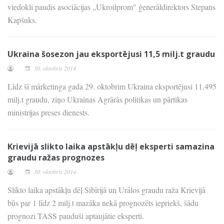
viedokli paudis asociācijas „Ukroilprom" ģenerāldirektors Stepans
Kapšuks.
Ukraina šosezon jau eksportējusi 11,5 milj.t graudu
30. oktobris 2014.
Līdz šī mārketinga gada 29. oktobrim Ukraina eksportējusi 11,495
milj.t graudu, ziņo Ukrainas Agrārās politikas un pārtikas
ministrijas preses dienests.
Krievijā slikto laika apstākļu dēļ eksperti samazina
graudu ražas prognozes
30. oktobris 2014.
Slikto laika apstākļu dēļ Sibīrijā un Urālos graudu raža Krievijā
būs par 1 līdz 2 milj.t mazāka nekā prognozēts iepriekš, šādu
prognozi TASS pauduši aptaujātie eksperti.