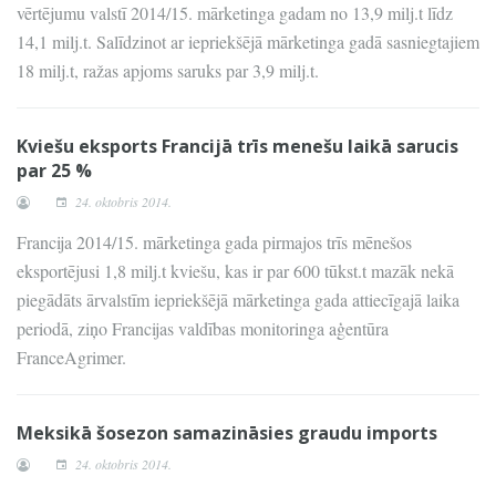
vērtējumu valstī 2014/15. mārketinga gadam no 13,9 milj.t līdz
14,1 milj.t. Salīdzinot ar iepriekšējā mārketinga gadā sasniegtajiem
18 milj.t, ražas apjoms saruks par 3,9 milj.t.
Kviešu eksports Francijā trīs menešu laikā sarucis
par 25 %
24. oktobris 2014.
Francija 2014/15. mārketinga gada pirmajos trīs mēnešos
eksportējusi 1,8 milj.t kviešu, kas ir par 600 tūkst.t mazāk nekā
piegādāts ārvalstīm iepriekšējā mārketinga gada attiecīgajā laika
periodā, ziņo Francijas valdības monitoringa aģentūra
FranceAgrimer.
Meksikā šosezon samazināsies graudu imports
24. oktobris 2014.