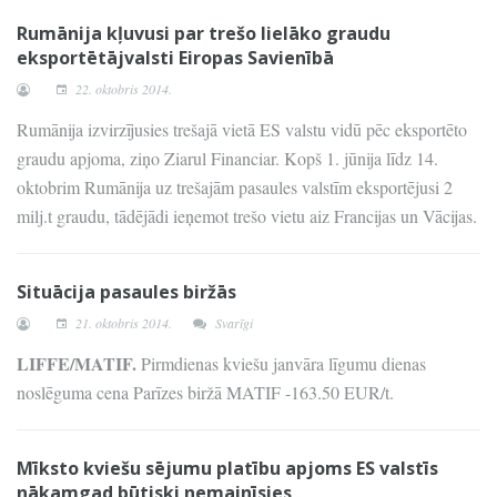
Rumānija kļuvusi par trešo lielāko graudu
eksportētājvalsti Eiropas Savienībā
22. oktobris 2014.
Rumānija izvirzījusies trešajā vietā ES valstu vidū pēc eksportēto
graudu apjoma, ziņo Ziarul Financiar. Kopš 1. jūnija līdz 14.
oktobrim Rumānija uz trešajām pasaules valstīm eksportējusi 2
milj.t graudu, tādējādi ieņemot trešo vietu aiz Francijas un Vācijas.
Situācija pasaules biržās
21. oktobris 2014.
Svarīgi
LIFFE/MATIF.
Pirmdienas kviešu janvāra līgumu dienas
noslēguma cena Parīzes biržā MATIF -163.50 EUR/t.
Mīksto kviešu sējumu platību apjoms ES valstīs
nākamgad būtiski nemainīsies