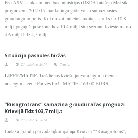
Pēc ASV Lauksaimniecības ministrijas (USDA) atašeja Meksikā
prognozēm, 2014/15. mārketinga gadā valstī samazināsies
graudaugu imports. Kukurūzai minētais rādītājs saruks no 10,8
milj.t pagājušajā sezonā līdz 10,4 milj.t šinī sezonā, kviešiem - no
4,6 milj.t līdz 4,5 milj.t.
Situācija pasaules biržās
23. oktobris 2014.
Svarīgi
LIFFE/MATIF.
Trešdienas kviešu janvāra līgumu dienas
noslēguma cena Parīzes biržā MATIF -169.00 EUR/t.
“Rusagrotrans” samazina graudu ražas prognozi
Krievijā līdz 103,7 milj.t
23. oktobris 2014.
Lielākā graudu pārvadātajkompānija Krievijā ""Rusagrotrans",