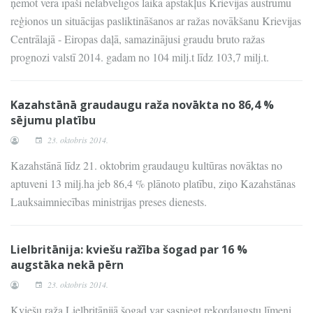
ņemot vērā īpaši nelabvēlīgos laika apstākļus Krievijas austrumu
reģionos un situācijas pasliktināšanos ar ražas novākšanu Krievijas
Centrālajā - Eiropas daļā, samazinājusi graudu bruto ražas
prognozi valstī 2014. gadam no 104 milj.t līdz 103,7 milj.t.
Kazahstānā graudaugu raža novākta no 86,4 %
sējumu platību
23. oktobris 2014.
Kazahstānā līdz 21. oktobrim graudaugu kultūras novāktas no
aptuveni 13 milj.ha jeb 86,4 % plānoto platību, ziņo Kazahstānas
Lauksaimniecības ministrijas preses dienests.
Lielbritānija: kviešu ražība šogad par 16 %
augstāka nekā pērn
23. oktobris 2014.
Kviešu raža Lielbritānijā šogad var sasniegt rekordaugstu līmeni.