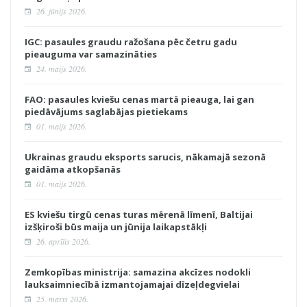
26. jūnijs 2026.
IGC: pasaules graudu ražošana pēc četru gadu
pieauguma var samazināties
24. maijs 2026.
FAO: pasaules kviešu cenas martā pieauga, lai gan
piedāvājums saglabājas pietiekams
01. maijs 2026.
Ukrainas graudu eksports sarucis, nākamajā sezonā
gaidāma atkopšanās
01. maijs 2026.
ES kviešu tirgū cenas turas mērenā līmenī, Baltijai
izšķiroši būs maija un jūnija laikapstākļi
26. aprīlis 2026.
Zemkopības ministrija: samazina akcīzes nodokli
lauksaimniecībā izmantojamajai dīzeļdegvielai
25. marts 2026.