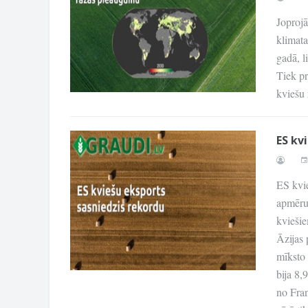
Joprojā
klimata
gadā, l
Tiek pr
kviešu 
ES kv
ES kvie
apmērus
kvieši
Āzijas 
mīksto 
bija 8,
no Fran