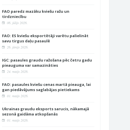
FAO paredz mazāku kviešu ražu un
tirdzniecību
06. jūlijs 2026.
FAO: ES kviešu eksportētāji varētu palielināt
savu tirgus daļu pasaulē
26. jūnijs 2026.
IGC: pasaules graudu ražošana pēc četru gadu
pieauguma var samazināties
24. maijs 2026.
FAO: pasaules kviešu cenas martā pieauga, lai
gan piedāvājums saglabājas pietiekams
01. maijs 2026.
Ukrainas graudu eksports sarucis, nākamajā
sezonā gaidāma atkopšanās
01. maijs 2026.