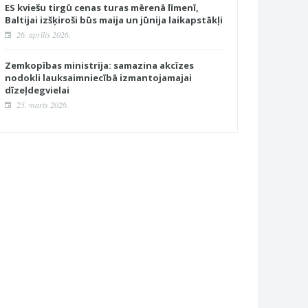
ES kviešu tirgū cenas turas mērenā līmenī,
Baltijai izšķiroši būs maija un jūnija laikapstākļi
26. aprīlis 2026.
Zemkopības ministrija: samazina akcīzes
nodokli lauksaimniecībā izmantojamajai
dīzeļdegvielai
25. marts 2026.