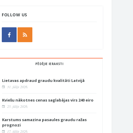
FOLLOW US
PĒDĒJIE IERAKSTI
Lietavas apdraud graudu kvalitāti Latvijā
31. jūlijs 2026.
Kviešu nākotnes cenas saglabājas virs 240 eiro
25. jūlijs 2026.
Karstums samazina pasaules graudu ražas
prognozi
17. jūlijs 2026.