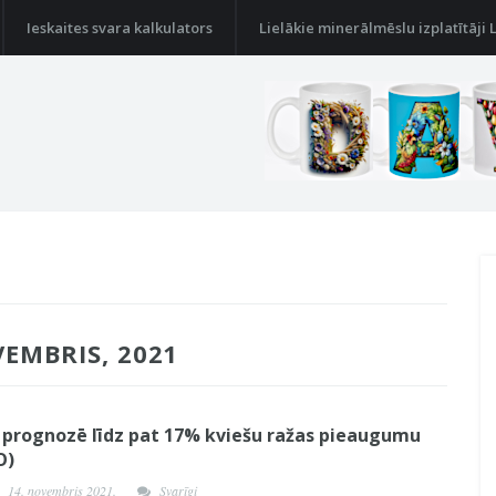
Ieskaites svara kalkulators
Lielākie minerālmēslu izplatītāji 
VEMBRIS, 2021
prognozē līdz pat 17% kviešu ražas pieaugumu
O)
14. novembris 2021.
Svarīgi