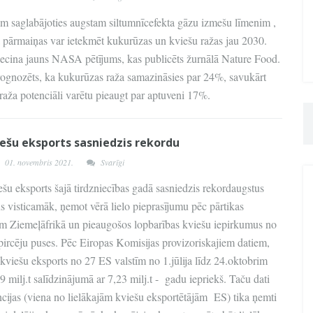
m saglabājoties augstam siltumnīcefekta gāzu izmešu līmenim ,
 pārmaiņas var ietekmēt kukurūzas un kviešu ražas jau 2030.
iecina jauns NASA pētījums, kas publicēts žurnālā Nature Food.
ognozēts, ka kukurūzas raža samazināsies par 24%, savukārt
raža potenciāli varētu pieaugt par aptuveni 17%.
iešu eksports sasniedzis rekordu
01. novembris 2021.
Svarīgi
šu eksports šajā tirdzniecības gadā sasniedzis rekordaugstus
 visticamāk, ņemot vērā lielo pieprasījumu pēc pārtikas
em Ziemeļāfrikā un pieaugošos lopbarības kviešu iepirkumus no
pircēju puses. Pēc Eiropas Komisijas provizoriskajiem datiem,
kviešu eksports no 27 ES valstīm no 1.jūlija līdz 24.oktobrim
99 milj.t salīdzinājumā ar 7,23 milj.t - gadu iepriekš. Taču dati
cijas (viena no lielākajām kviešu eksportētājām ES) tika ņemti