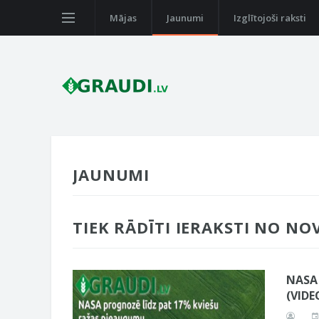
Mājas
Jaunumi
Izglītojoši raksti
JAUNUMI
TIEK RĀDĪTI IERAKSTI NO NO
NASA 
(VIDE