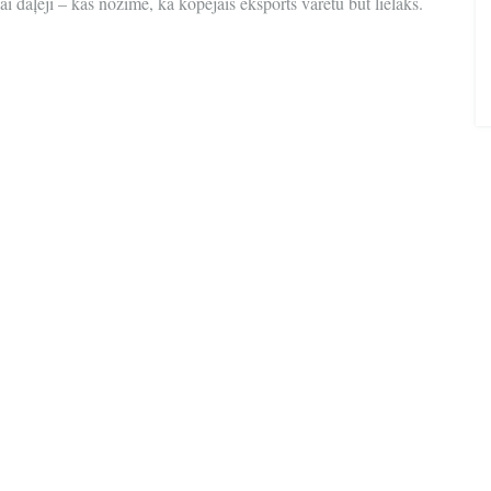
kai daļēji – kas nozīmē, ka kopējais eksports varētu būt lielāks.