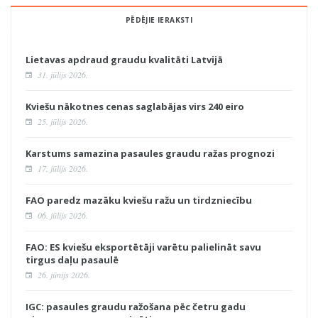
PĒDĒJIE IERAKSTI
Lietavas apdraud graudu kvalitāti Latvijā
31. jūlijs 2026.
Kviešu nākotnes cenas saglabājas virs 240 eiro
25. jūlijs 2026.
Karstums samazina pasaules graudu ražas prognozi
17. jūlijs 2026.
FAO paredz mazāku kviešu ražu un tirdzniecību
06. jūlijs 2026.
FAO: ES kviešu eksportētāji varētu palielināt savu
tirgus daļu pasaulē
26. jūnijs 2026.
IGC: pasaules graudu ražošana pēc četru gadu