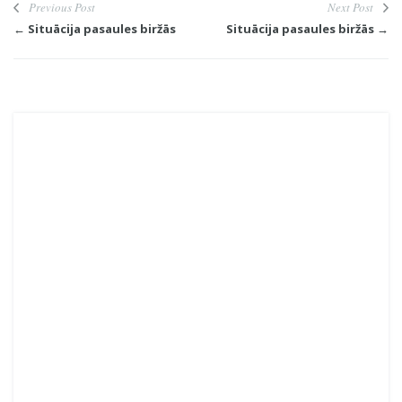
Previous Post
Next Post
← Situācija pasaules biržās
Situācija pasaules biržās →