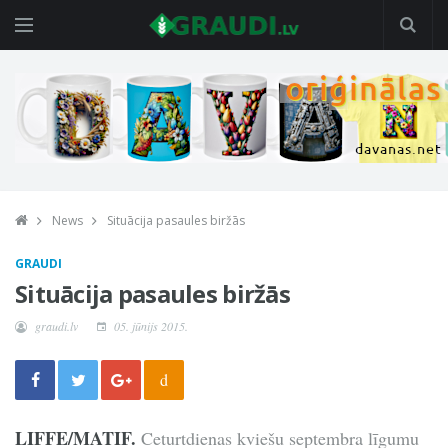
News
Situācija pasaules biržās
GRAUDI
Situācija pasaules biržās
graudi.lv
05. jūnijs 2015.
d
LIFFE/MATIF.
Ceturtdienas kviešu septembra līgumu