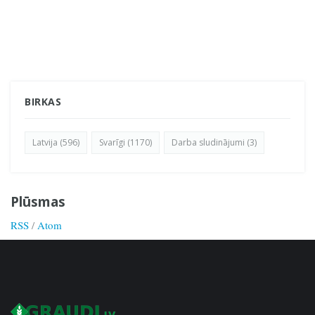
BIRKAS
Latvija (596)
Svarīgi (1170)
Darba sludinājumi (3)
Plūsmas
RSS
/
Atom