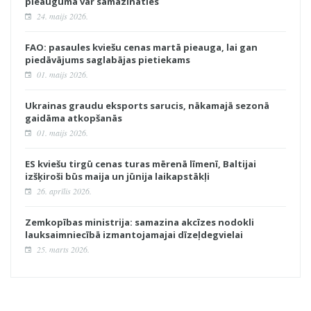
pieauguma var samazināties
24. maijs 2026.
FAO: pasaules kviešu cenas martā pieauga, lai gan
piedāvājums saglabājas pietiekams
01. maijs 2026.
Ukrainas graudu eksports sarucis, nākamajā sezonā
gaidāma atkopšanās
01. maijs 2026.
ES kviešu tirgū cenas turas mērenā līmenī, Baltijai
izšķiroši būs maija un jūnija laikapstākļi
26. aprīlis 2026.
Zemkopības ministrija: samazina akcīzes nodokli
lauksaimniecībā izmantojamajai dīzeļdegvielai
25. marts 2026.