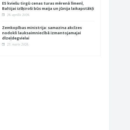
ES kviešu tirgū cenas turas mērenā līmenī,
Baltijai izšķiroši būs maija un jūnija laikapstākļi
26. aprīlis 2026.
Zemkopības ministrija: samazina akcīzes
nodokli lauksaimniecībā izmantojamajai
dīzeļdegvielai
25. marts 2026.