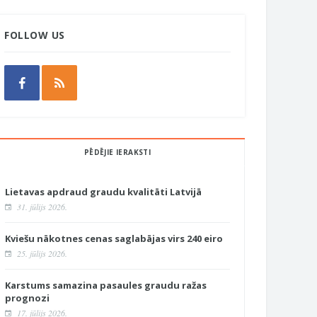
FOLLOW US
PĒDĒJIE IERAKSTI
Lietavas apdraud graudu kvalitāti Latvijā
31. jūlijs 2026.
Kviešu nākotnes cenas saglabājas virs 240 eiro
25. jūlijs 2026.
Karstums samazina pasaules graudu ražas
prognozi
17. jūlijs 2026.