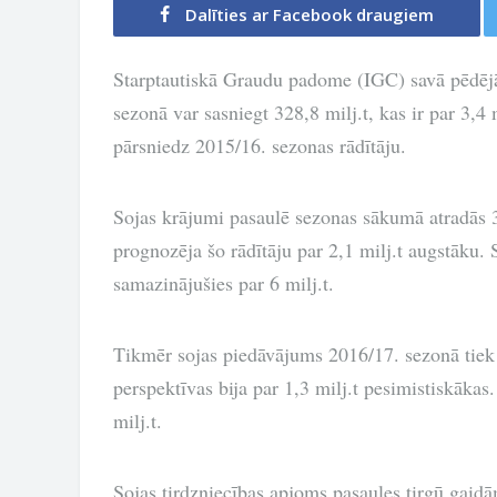
Dalīties ar Facebook draugiem
Starptautiskā Graudu padome (IGC) savā pēdējā 
sezonā var sasniegt 328,8 milj.t, kas ir par 3,4 
pārsniedz 2015/16. sezonas rādītāju.
Sojas krājumi pasaulē sezonas sākumā atradās 31,
prognozēja šo rādītāju par 2,1 milj.t augstāku.
samazinājušies par 6 milj.t.
Tikmēr sojas piedāvājums 2016/17. sezonā tiek 
perspektīvas bija par 1,3 milj.t pesimistiskāka
milj.t.
Sojas tirdzniecības apjoms pasaules tirgū gaidā