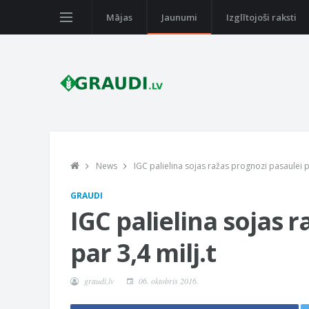
Mājas
Jaunumi
Izglītojoši raksti
News
IGC palielina sojas ražas prognozi pasaulei pa
GRAUDI
IGC palielina sojas 
par 3,4 milj.t
graudi.lv
06. oktobris 2016.