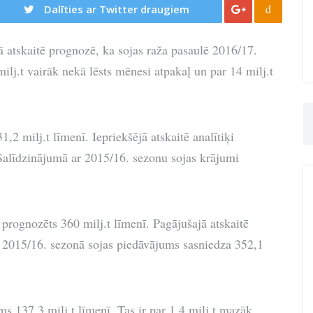
d
Dalīties ar Twitter draugiem
atskaitē prognozē, ka sojas raža pasaulē 2016/17.
milj.t vairāk nekā lēsts mēnesi atpakaļ un par 14 milj.t
2 milj.t līmenī. Iepriekšējā atskaitē analītiķi
 Salīdzinājumā ar 2015/16. sezonu sojas krājumi
prognozēts 360 milj.t līmenī. Pagājušajā atskaitē
s. 2015/16. sezonā sojas piedāvājums sasniedza 352,1
ms 137,3 milj.t līmenī. Tas ir par 1,4 milj.t mazāk