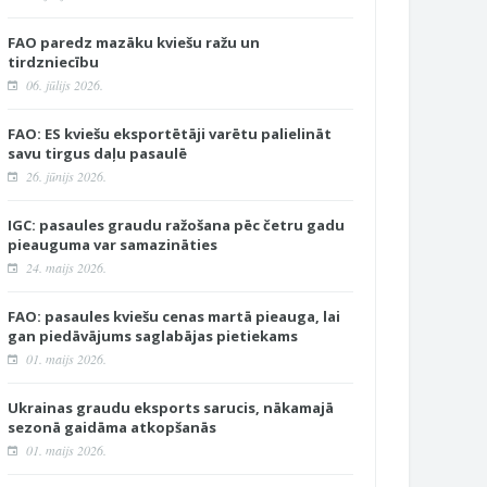
FAO paredz mazāku kviešu ražu un
tirdzniecību
06. jūlijs 2026.
FAO: ES kviešu eksportētāji varētu palielināt
savu tirgus daļu pasaulē
26. jūnijs 2026.
IGC: pasaules graudu ražošana pēc četru gadu
pieauguma var samazināties
24. maijs 2026.
FAO: pasaules kviešu cenas martā pieauga, lai
gan piedāvājums saglabājas pietiekams
01. maijs 2026.
Ukrainas graudu eksports sarucis, nākamajā
sezonā gaidāma atkopšanās
01. maijs 2026.