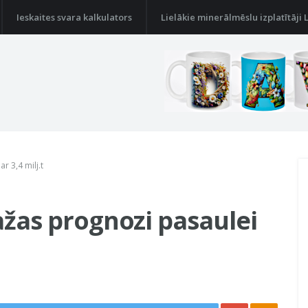
Ieskaites svara kalkulators
Lielākie minerālmēslu izplatītāji 
r 3,4 milj.t
ražas prognozi pasaulei