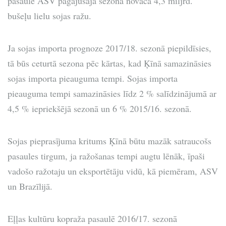
pasaulē ASV pagājušajā sezonā novāca 4,3 miljrd.
bušeļu lielu sojas ražu.
Ja sojas importa prognoze 2017/18. sezonā piepildīsies,
tā būs ceturtā sezona pēc kārtas, kad Ķīnā samazināsies
sojas importa pieauguma tempi. Sojas importa
pieauguma tempi samazināsies līdz 2 % salīdzinājumā ar
4,5 % iepriekšējā sezonā un 6 % 2015/16. sezonā.
Sojas pieprasījuma kritums Ķīnā būtu mazāk satraucošs
pasaules tirgum, ja ražošanas tempi augtu lēnāk, īpaši
vadošo ražotaju un eksportētāju vidū, kā piemēram, ASV
un Brazīlijā.
Eļļas kultūru kopraža pasaulē 2016/17. sezonā