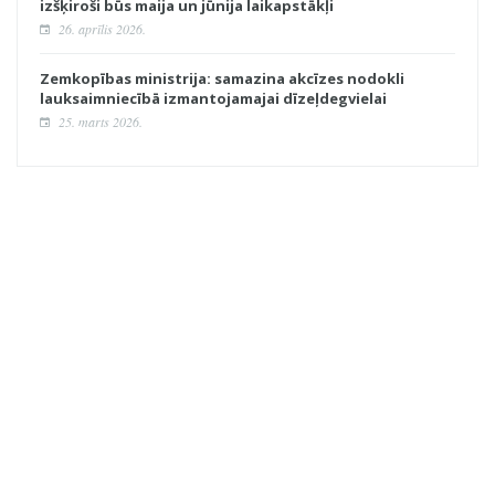
izšķiroši būs maija un jūnija laikapstākļi
26. aprīlis 2026.
Zemkopības ministrija: samazina akcīzes nodokli
lauksaimniecībā izmantojamajai dīzeļdegvielai
25. marts 2026.