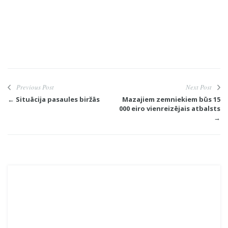
Previous Post
Next Post
← Situācija pasaules biržās
Mazajiem zemniekiem būs 15
000 eiro vienreizējais atbalsts
→