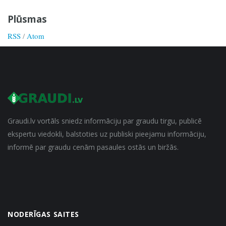
Plūsmas
RSS
/
Atom
Graudi.lv vortāls sniedz informāciju par graudu tirgu, publicē
ekspertu viedokli, balstoties uz publiski pieejamu informāciju,
informē par graudu cenām pasaules ostās un biržās.
NODERĪGAS SAITES