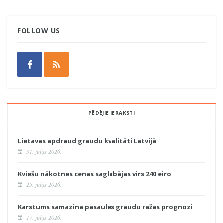
FOLLOW US
PĒDĒJIE IERAKSTI
Lietavas apdraud graudu kvalitāti Latvijā
31. jūlijs 2026.
Kviešu nākotnes cenas saglabājas virs 240 eiro
25. jūlijs 2026.
Karstums samazina pasaules graudu ražas prognozi
17. jūlijs 2026.