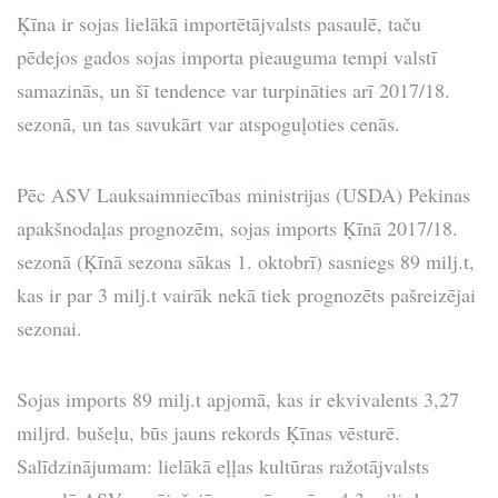
Ķīna ir sojas lielākā importētājvalsts pasaulē, taču
pēdejos gados sojas importa pieauguma tempi valstī
samazinās, un šī tendence var turpināties arī 2017/18.
sezonā, un tas savukārt var atspoguļoties cenās.
Pēc ASV Lauksaimniecības ministrijas (USDA) Pekinas
apakšnodaļas prognozēm, sojas imports Ķīnā 2017/18.
sezonā (Ķīnā sezona sākas 1. oktobrī) sasniegs 89 milj.t,
kas ir par 3 milj.t vairāk nekā tiek prognozēts pašreizējai
sezonai.
Sojas imports 89 milj.t apjomā, kas ir ekvivalents 3,27
miljrd. bušeļu, būs jauns rekords Ķīnas vēsturē.
Salīdzinājumam: lielākā eļļas kultūras ražotājvalsts