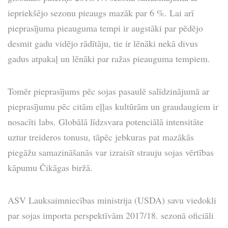
iepriekšējo sezonu pieaugs mazāk par 6 %. Lai arī
pieprasījuma pieauguma tempi ir augstāki par pēdējo
desmit gadu vidējo rādītāju, tie ir lēnāki nekā divus
gadus atpakaļ un lēnāki par ražas pieauguma tempiem.
Tomēr pieprasījums pēc sojas pasaulē salīdzinājumā ar
pieprasījumu pēc citām eļļas kultūrām un graudaugiem ir
nosacīti labs. Globālā līdzsvara potenciālā intensitāte
uztur treideros tonusu, tāpēc jebkuras pat mazākās
piegāžu samazināšanās var izraisīt strauju sojas vērtības
kāpumu Čikāgas biržā.
ASV Lauksaimniecības ministrija (USDA) savu viedokli
par sojas importa perspektīvām 2017/18. sezonā oficiāli