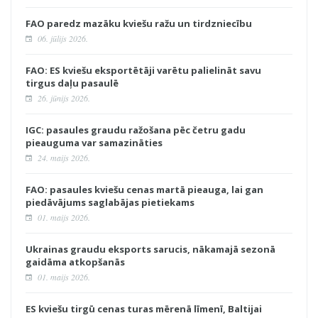
FAO paredz mazāku kviešu ražu un tirdzniecību
06. jūlijs 2026.
FAO: ES kviešu eksportētāji varētu palielināt savu
tirgus daļu pasaulē
26. jūnijs 2026.
IGC: pasaules graudu ražošana pēc četru gadu
pieauguma var samazināties
24. maijs 2026.
FAO: pasaules kviešu cenas martā pieauga, lai gan
piedāvājums saglabājas pietiekams
01. maijs 2026.
Ukrainas graudu eksports sarucis, nākamajā sezonā
gaidāma atkopšanās
01. maijs 2026.
ES kviešu tirgū cenas turas mērenā līmenī, Baltijai