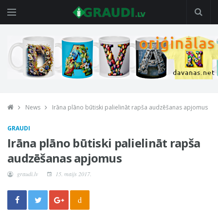
News
Irāna plāno būtiski palielināt rapša audzēšanas apjomus
GRAUDI
Irāna plāno būtiski palielināt rapša
audzēšanas apjomus
graudi.lv
15. maijs 2017.
d