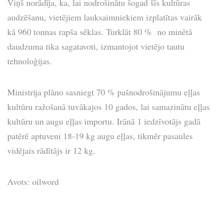
Viņš norādīja, ka, lai nodrošinātu šogad šīs kultūras
audzēšanu, vietējiem lauksaimniekiem izplatītas vairāk
kā 960 tonnas rapša sēklas. Turklāt 80 % no minētā
daudzuma tika sagatavoti, izmantojot vietējo tautu
tehnoloģijas.
Ministrija plāno sasniegt 70 % pašnodrošinājumu eļļas
kultūru ražošanā tuvākajos 10 gados, lai samazinātu eļļas
kultūru un augu eļļas importu. Irānā 1 iedzīvotājs gadā
patērē aptuveni 18-19 kg augu eļļas, tikmēr pasaules
vidējais rādītājs ir 12 kg.
Avots: oilword