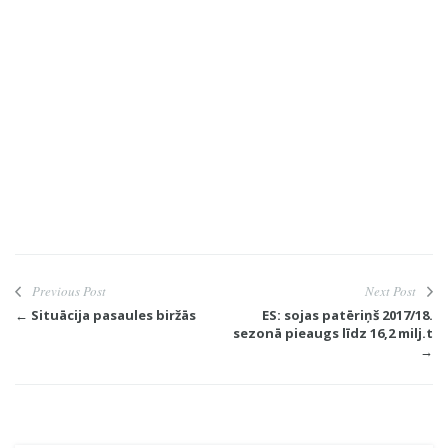
Previous Post
Next Post
← Situācija pasaules biržās
ES: sojas patēriņš 2017/18.
sezonā pieaugs līdz 16,2 milj.t
→