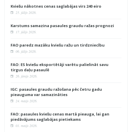
Kviešu nākotnes cenas saglabājas virs 240 eiro
25. jūlijs 2026.
Karstums samazina pasaules graudu ražas prognozi
17. jūlijs 2026.
FAO paredz mazāku kviešu ražu un tirdzniecību
06. jūlijs 2026.
FAO: ES kviešu eksportētāji varētu palielināt savu
tirgus daļu pasaulē
26. jūnijs 2026.
IGC: pasaules graudu ražošana pēc četru gadu
pieauguma var samazināties
24. maijs 2026.
FAO: pasaules kviešu cenas martā pieauga, lai gan
piedāvājums saglabājas pietiekams
01. maijs 2026.