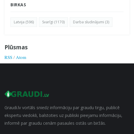
BIRKAS
Latvija (596)
Svarīgi (1170)
Darba sludinājumi (3)
Plūsmas
RSS
/
Atom
Graudi.lv vortāls sniedz informāciju par graudu tirgu, publicē
ekspertu viedokli, balstoties uz publiski pieejamu informāciju,
informē par graudu cenām pasaules ostās un biržās.