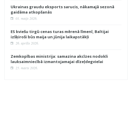
Ukrainas graudu eksports sarucis, nākamajā sezonā
gaidāma atkopšanās
01. maijs 2026.
ES kviešu tirgū cenas turas mērenā līmenī, Baltijai
izšķiroši būs maija un jūnija laikapstākļi
26. aprīlis 2026.
Zemkopības ministrija: samazina akcīzes nodokli
lauksaimniecībā izmantojamajai dīzeļdegvielai
25. marts 2026.