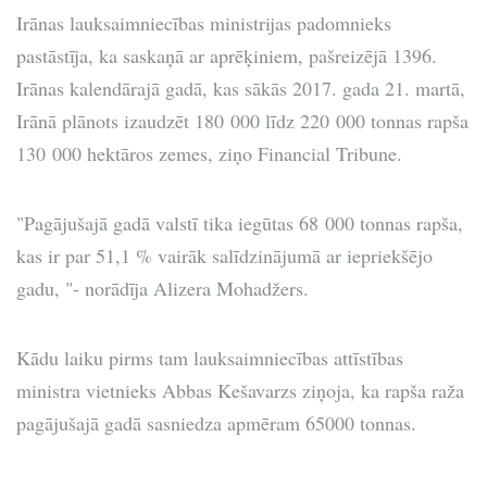
Irānas lauksaimniecības ministrijas padomnieks
pastāstīja, ka saskaņā ar aprēķiniem, pašreizējā 1396.
Irānas kalendārajā gadā, kas sākās 2017. gada 21. martā,
Irānā plānots izaudzēt 180 000 līdz 220 000 tonnas rapša
130 000 hektāros zemes, ziņo Financial Tribune.
"Pagājušajā gadā valstī tika iegūtas 68 000 tonnas rapša,
kas ir par 51,1 % vairāk salīdzinājumā ar iepriekšējo
gadu, "- norādīja Alizera Mohadžers.
Kādu laiku pirms tam lauksaimniecības attīstības
ministra vietnieks Abbas Kešavarzs ziņoja, ka rapša raža
pagājušajā gadā sasniedza apmēram 65000 tonnas.