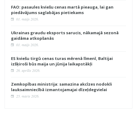
FAO: pasaules kviešu cenas martā pieauga, lai gan
piedāvājums saglabājas pietiekams
01. maijs 2026.
Ukrainas graudu eksports sarucis, nākamajā sezonā
gaidāma atkopšanās
01. maijs 2026.
ES kviešu tirgū cenas turas mērenā līmenī, Baltijai
izšķiroši būs maija un jūnija laikapstākļi
26. aprīlis 2026.
Zemkopības ministrija: samazina akcīzes nodokli
lauksaimniecībā izmantojamajai dīzeļdegvielai
25. marts 2026.