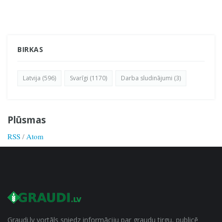
BIRKAS
Latvija (596)
Svarīgi (1170)
Darba sludinājumi (3)
Plūsmas
RSS
/
Atom
Graudi.lv vortāls sniedz informāciju par graudu tirgu, publicē