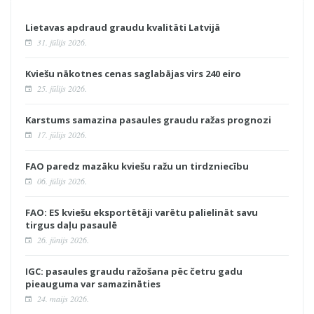
Lietavas apdraud graudu kvalitāti Latvijā
31. jūlijs 2026.
Kviešu nākotnes cenas saglabājas virs 240 eiro
25. jūlijs 2026.
Karstums samazina pasaules graudu ražas prognozi
17. jūlijs 2026.
FAO paredz mazāku kviešu ražu un tirdzniecību
06. jūlijs 2026.
FAO: ES kviešu eksportētāji varētu palielināt savu
tirgus daļu pasaulē
26. jūnijs 2026.
IGC: pasaules graudu ražošana pēc četru gadu
pieauguma var samazināties
24. maijs 2026.