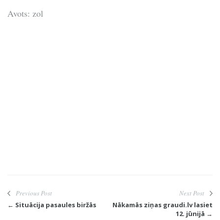
Avots: zol
Previous Post
Next Post
← Situācija pasaules biržās
Nākamās ziņas graudi.lv lasiet
12. jūnijā →