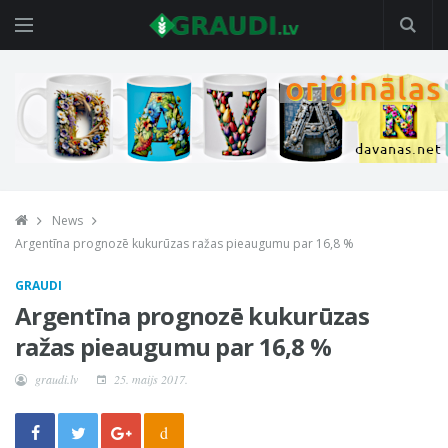
News
Argentīna prognozē kukurūzas ražas pieaugumu par 16,8 %
GRAUDI
Argentīna prognozē kukurūzas
ražas pieaugumu par 16,8 %
graudi.lv
25. maijs 2017.
d