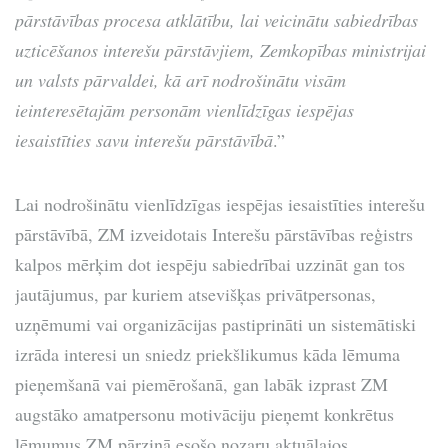
pārstāvības procesa atklātību, lai veicinātu sabiedrības
uzticēšanos interešu pārstāvjiem, Zemkopības ministrijai
un valsts pārvaldei, kā arī nodrošinātu visām
ieinteresētajām personām vienlīdzīgas iespējas
iesaistīties savu interešu pārstāvībā
.”
Lai nodrošinātu vienlīdzīgas iespējas iesaistīties interešu
pārstāvībā, ZM izveidotais Interešu pārstāvības reģistrs
kalpos mērķim dot iespēju sabiedrībai uzzināt gan tos
jautājumus, par kuriem atsevišķas privātpersonas,
uzņēmumi vai organizācijas pastiprināti un sistemātiski
izrāda interesi un sniedz priekšlikumus kāda lēmuma
pieņemšanā vai piemērošanā, gan labāk izprast ZM
augstāko amatpersonu motivāciju pieņemt konkrētus
lēmumus ZM pārziņā esošo nozaru aktuālajos