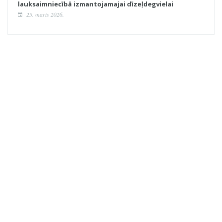
lauksaimniecībā izmantojamajai dīzeļdegvielai
25. marts 2026.