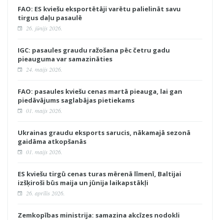
FAO: ES kviešu eksportētāji varētu palielināt savu
tirgus daļu pasaulē
26. jūnijs 2026.
IGC: pasaules graudu ražošana pēc četru gadu
pieauguma var samazināties
24. maijs 2026.
FAO: pasaules kviešu cenas martā pieauga, lai gan
piedāvājums saglabājas pietiekams
01. maijs 2026.
Ukrainas graudu eksports sarucis, nākamajā sezonā
gaidāma atkopšanās
01. maijs 2026.
ES kviešu tirgū cenas turas mērenā līmenī, Baltijai
izšķiroši būs maija un jūnija laikapstākļi
26. aprīlis 2026.
Zemkopības ministrija: samazina akcīzes nodokli