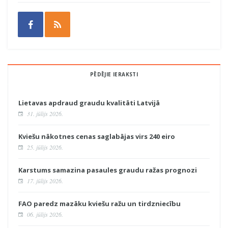
PĒDĒJIE IERAKSTI
Lietavas apdraud graudu kvalitāti Latvijā
31. jūlijs 2026.
Kviešu nākotnes cenas saglabājas virs 240 eiro
25. jūlijs 2026.
Karstums samazina pasaules graudu ražas prognozi
17. jūlijs 2026.
FAO paredz mazāku kviešu ražu un tirdzniecību
06. jūlijs 2026.