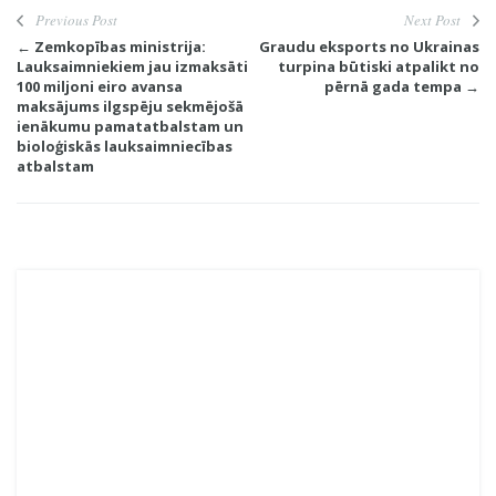
Previous Post
Next Post
← Zemkopības ministrija:
Graudu eksports no Ukrainas
Lauksaimniekiem jau izmaksāti
turpina būtiski atpalikt no
100 miljoni eiro avansa
pērnā gada tempa →
maksājums ilgspēju sekmējošā
ienākumu pamatatbalstam un
bioloģiskās lauksaimniecības
atbalstam