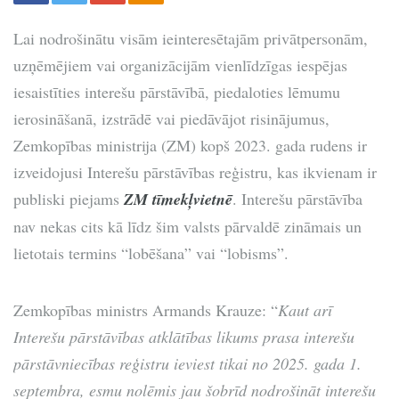
Lai nodrošinātu visām ieinteresētajām privātpersonām,
uzņēmējiem vai organizācijām vienlīdzīgas iespējas
iesaistīties interešu pārstāvībā, piedaloties lēmumu
ierosināšanā, izstrādē vai piedāvājot risinājumus,
Zemkopības ministrija (ZM) kopš 2023. gada rudens ir
izveidojusi Interešu pārstāvības reģistru, kas ikvienam ir
publiski piejams
ZM tīmekļvietnē
. Interešu pārstāvība
nav nekas cits kā līdz šim valsts pārvaldē zināmais un
lietotais termins “lobēšana” vai “lobisms”.
Zemkopības ministrs Armands Krauze: “
Kaut arī
Interešu pārstāvības atklātības likums prasa interešu
pārstāvniecības reģistru ieviest tikai no 2025. gada 1.
septembra, esmu nolēmis jau šobrīd nodrošināt interešu