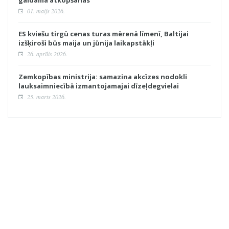
gaidāma atkopšanās
01. maijs 2026.
ES kviešu tirgū cenas turas mērenā līmenī, Baltijai
izšķiroši būs maija un jūnija laikapstākļi
26. aprīlis 2026.
Zemkopības ministrija: samazina akcīzes nodokli
lauksaimniecībā izmantojamajai dīzeļdegvielai
25. marts 2026.