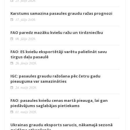
25. jūlijs 2026.
Karstums samazina pasaules graudu ražas prognozi
17. jūlijs 2026.
FAO paredz mazāku kviešu ražu un tirdzniecību
06. jūlijs 2026.
FAO: ES kviešu eksportētāji varētu palielināt savu
tirgus daļu pasaulē
26. jūnijs 2026.
IGC: pasaules graudu ražošana pēc četru gadu
pieauguma var samazināties
24. maijs 2026.
FAO: pasaules kviešu cenas martā pieauga, lai gan
piedāvājums saglabājas pietiekams
01. maijs 2026.
Ukrainas graudu eksports sarucis, nākamajā sezonā