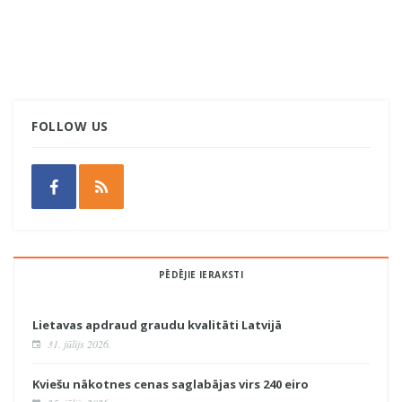
FOLLOW US
PĒDĒJIE IERAKSTI
Lietavas apdraud graudu kvalitāti Latvijā
31. jūlijs 2026.
Kviešu nākotnes cenas saglabājas virs 240 eiro