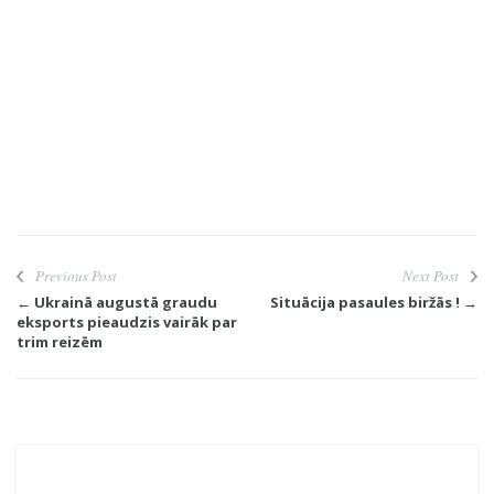
Previous Post
Next Post
← Ukrainā augustā graudu
Situācija pasaules biržās ! →
eksports pieaudzis vairāk par
trim reizēm