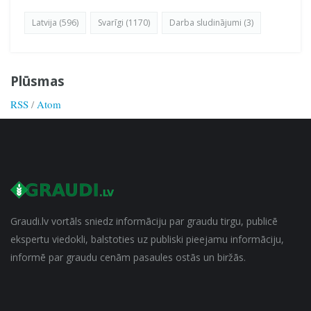
Latvija (596)
Svarīgi (1170)
Darba sludinājumi (3)
Plūsmas
RSS
/
Atom
Graudi.lv vortāls sniedz informāciju par graudu tirgu, publicē
ekspertu viedokli, balstoties uz publiski pieejamu informāciju,
informē par graudu cenām pasaules ostās un biržās.