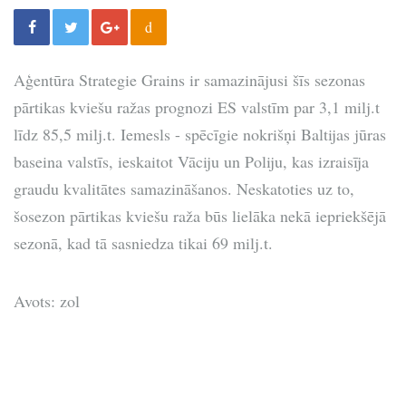
d
Aģentūra Strategie Grains ir samazinājusi šīs sezonas
pārtikas kviešu ražas prognozi ES valstīm par 3,1 milj.t
līdz 85,5 milj.t. Iemesls - spēcīgie nokrišņi Baltijas jūras
baseina valstīs, ieskaitot Vāciju un Poliju, kas izraisīja
graudu kvalitātes samazināšanos. Neskatoties uz to,
šosezon pārtikas kviešu raža būs lielāka nekā iepriekšējā
sezonā, kad tā sasniedza tikai 69 milj.t.
Avots: zol