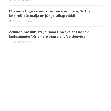
01. maijs 2026.
ES kviešu tirgū cenas turas mērenā līmenī, Baltijai
izšķiroši būs maija un jūnija laikapstākļi
26. aprīlis 2026.
Zemkopības ministrija: samazina akcīzes nodokli
lauksaimniecībā izmantojamajai dīzeļdegvielai
25. marts 2026.