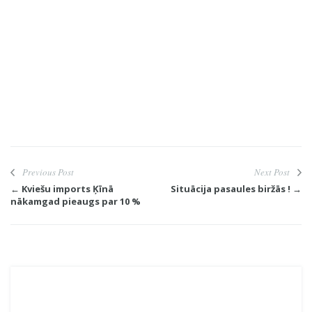
Previous Post
Next Post
← Kviešu imports Ķīnā
Situācija pasaules biržās ! →
nākamgad pieaugs par 10 %