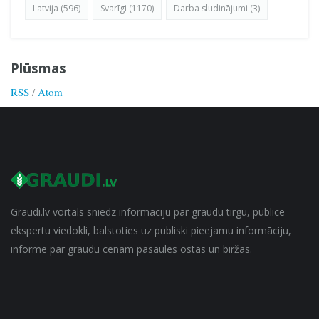
Latvija (596)
Svarīgi (1170)
Darba sludinājumi (3)
Plūsmas
RSS
/
Atom
Graudi.lv vortāls sniedz informāciju par graudu tirgu, publicē
ekspertu viedokli, balstoties uz publiski pieejamu informāciju,
informē par graudu cenām pasaules ostās un biržās.