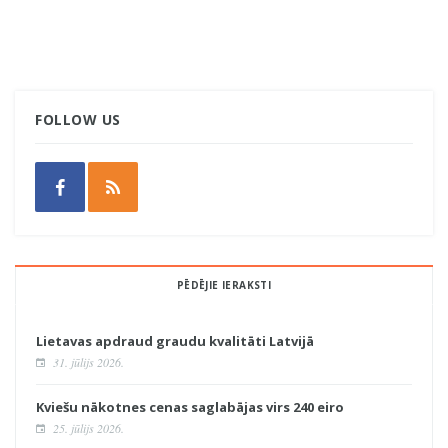
FOLLOW US
PĒDĒJIE IERAKSTI
Lietavas apdraud graudu kvalitāti Latvijā
31. jūlijs 2026.
Kviešu nākotnes cenas saglabājas virs 240 eiro
25. jūlijs 2026.