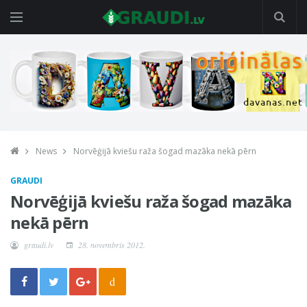
News
Norvēģijā kviešu raža šogad mazāka nekā pērn
GRAUDI
Norvēģijā kviešu raža šogad mazāka
nekā pērn
graudi.lv
28. novembris 2012.
d