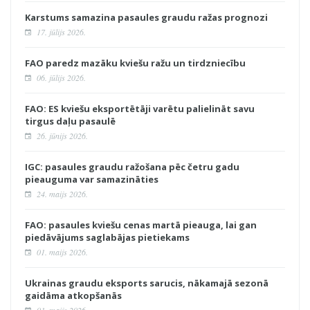
Karstums samazina pasaules graudu ražas prognozi
17. jūlijs 2026.
FAO paredz mazāku kviešu ražu un tirdzniecību
06. jūlijs 2026.
FAO: ES kviešu eksportētāji varētu palielināt savu
tirgus daļu pasaulē
26. jūnijs 2026.
IGC: pasaules graudu ražošana pēc četru gadu
pieauguma var samazināties
24. maijs 2026.
FAO: pasaules kviešu cenas martā pieauga, lai gan
piedāvājums saglabājas pietiekams
01. maijs 2026.
Ukrainas graudu eksports sarucis, nākamajā sezonā
gaidāma atkopšanās