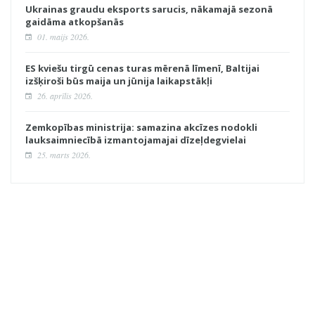
Ukrainas graudu eksports sarucis, nākamajā sezonā
gaidāma atkopšanās
01. maijs 2026.
ES kviešu tirgū cenas turas mērenā līmenī, Baltijai
izšķiroši būs maija un jūnija laikapstākļi
26. aprīlis 2026.
Zemkopības ministrija: samazina akcīzes nodokli
lauksaimniecībā izmantojamajai dīzeļdegvielai
25. marts 2026.