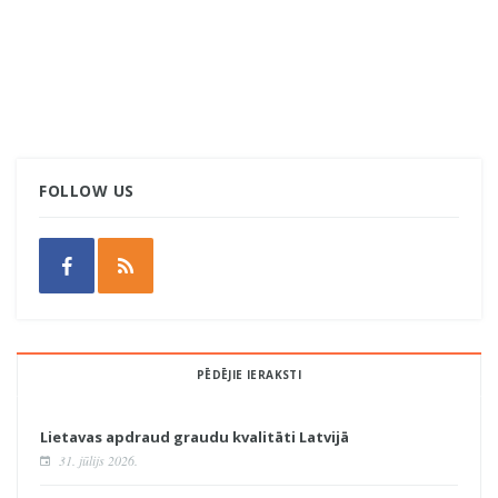
FOLLOW US
PĒDĒJIE IERAKSTI
Lietavas apdraud graudu kvalitāti Latvijā
31. jūlijs 2026.