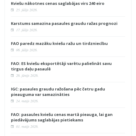
Kviešu nākotnes cenas saglabājas virs 240 eiro
25. jūlijs 2026.
Karstums samazina pasaules graudu ražas prognozi
17. jūlijs 2026.
FAO paredz mazāku kviešu ražu un tirdzniecību
06. jūlijs 2026.
FAO: ES kviešu eksportētāji varētu palielināt savu
tirgus daļu pasaulē
26. jūnijs 2026.
IGC: pasaules graudu ražošana pēc četru gadu
pieauguma var samazināties
24. maijs 2026.
FAO: pasaules kviešu cenas martā pieauga, lai gan
piedāvājums saglabājas pietiekams
01. maijs 2026.