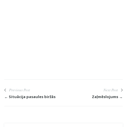
Previous Post
Next Post
← Situācija pasaules biržās
Zaļmēslojums →