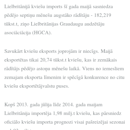
Lielbritānijā kviešu imports šī gada maijā sasniedza
pēdējo septiņu mēnešu augstāko rādītāju - 182,219
tūkst.t, ziņo Lielbritānijas Graudaugu audzētāju
asociāciācija (HGCA).
Savukārt kviešu eksports joprojām ir niecīgs. Maijā
eksportētas tikai 20,74 tūkst.t kviešu, kas ir zemākais
rādītājs pēdējo astoņu mēnešu laikā. Viens no iemesliem
zemajam eksporta līmenim ir spēcīgā konkurence no citu
kviešu eksportētājvalstu puses.
Kopš 2013. gada jūlija līdz 2014. gada maijam
Lielbritānija importēja 1,98 milj.t kviešu, kas pārsniedz
oficiālo kviešu importa prognozi visai pašreizējai sezonai