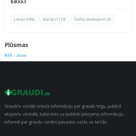
BIRKAS
Latvija (596)
Svarīgi (1170)
Darba sludinājumi (3)
Plūsmas
RSS
/
Atom
Graudi.lv vortāls sniedz informāciju par graudu tirgu, publicē
ekspertu viedokli, balstoties uz publiski pieejamu informāciju,
informē par graudu cenām pasaules ostās un biržās.