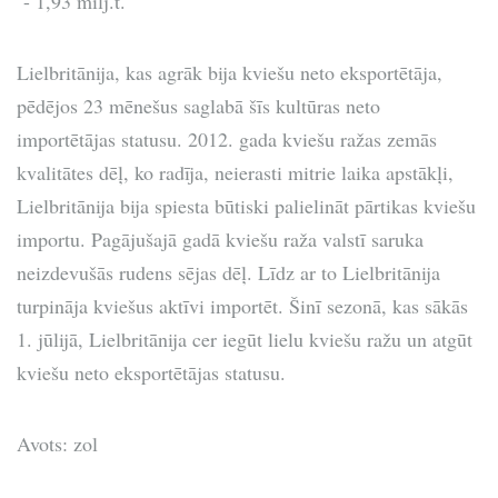
- 1,93 milj.t.
Lielbritānija, kas agrāk bija kviešu neto eksportētāja,
pēdējos 23 mēnešus saglabā šīs kultūras neto
importētājas statusu. 2012. gada kviešu ražas zemās
kvalitātes dēļ, ko radīja, neierasti mitrie laika apstākļi,
Lielbritānija bija spiesta būtiski palielināt pārtikas kviešu
importu. Pagājušajā gadā kviešu raža valstī saruka
neizdevušās rudens sējas dēļ. Līdz ar to Lielbritānija
turpināja kviešus aktīvi importēt. Šinī sezonā, kas sākās
1. jūlijā, Lielbritānija cer iegūt lielu kviešu ražu un atgūt
kviešu neto eksportētājas statusu.
Avots: zol