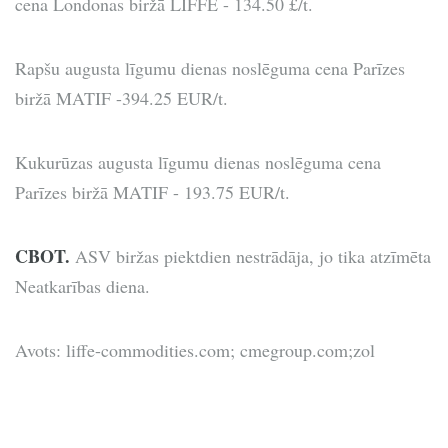
cena Londonas biržā LIFFE - 134.50 £/t.
Rapšu augusta līgumu dienas noslēguma cena Parīzes
biržā MATIF -394.25 EUR/t.
Kukurūzas augusta līgumu dienas noslēguma cena
Parīzes biržā MATIF - 193.75 EUR/t.
CBOT.
ASV biržas piektdien nestrādāja, jo tika atzīmēta
Neatkarības diena.
Avots: liffe-commodities.com; cmegroup.com;zol