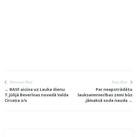
Previous Post
Next Post
← BASF aicina uz Lauka dienu
Par neapstrādātu
7. jūlijā Beverīnas novadā Valda
lauksaimniecības zemi būs
Circeņa z/s
jāmaksā soda nauda →