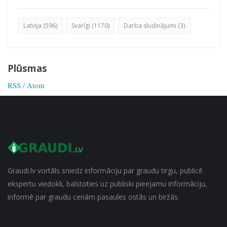
Latvija (596)
Svarīgi (1170)
Darba sludinājumi (3)
Plūsmas
RSS
/
Atom
Graudi.lv vortāls sniedz informāciju par graudu tirgu, publicē
ekspertu viedokli, balstoties uz publiski pieejamu informāciju,
informē par graudu cenām pasaules ostās un biržās.