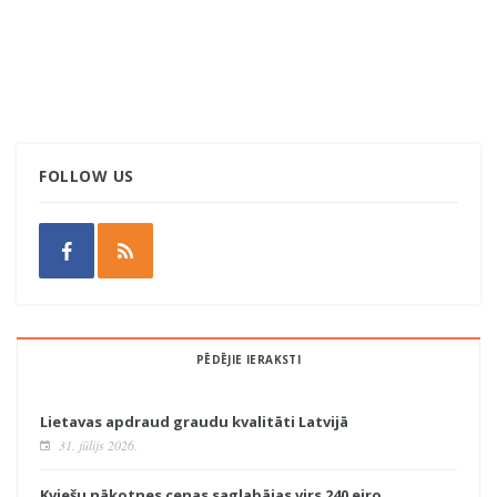
FOLLOW US
PĒDĒJIE IERAKSTI
Lietavas apdraud graudu kvalitāti Latvijā
31. jūlijs 2026.
Kviešu nākotnes cenas saglabājas virs 240 eiro