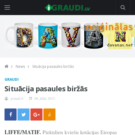
News
Situācija pasaules biržās
GRAUDI
Situācija pasaules biržās
graudi.lv
06. jūlijs 2015.
d
LIFFE/MATIF.
Piektdien kviešu kotācijas Eiropas