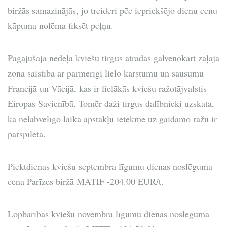
biržās samazinājās, jo treideri pēc iepriekšējo dienu cenu
kāpuma nolēma fiksēt peļņu.
Pagājušajā nedēļā kviešu tirgus atradās galvenokārt zaļajā
zonā saistībā ar pārmērīgi lielo karstumu un sausumu
Francijā un Vācijā, kas ir lielākās kviešu ražotājvalstis
Eiropas Savienībā. Tomēr daži tirgus dalībnieki uzskata,
ka nelabvēlīgo laika apstākļu ietekme uz gaidāmo ražu ir
pārspīlēta.
Piektdienas kviešu septembra līgumu dienas noslēguma
cena Parīzes biržā MATIF -204.00 EUR/t.
Lopbarības kviešu novembra līgumu dienas noslēguma