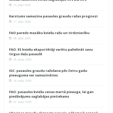
25. jūlijs 2026.
Karstums samazina pasaules graudu ražas prognozi
17. jūlijs 2026.
FAO paredz mazāku kviešu ražu un tirdzniecību
06. jūlijs 2026.
FAO: ES kviešu eksportētāji varētu palielināt savu
tirgus daļu pasaulē
26. jūnijs 2026.
IGC: pasaules graudu ražošana pēc četru gadu
pieauguma var samazināties
24. maijs 2026.
FAO: pasaules kviešu cenas martā pieauga, lai gan
piedāvājums saglabājas pietiekams
01. maijs 2026.