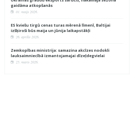
Ukrainas graudu eksports sarucis, nākamajā sezonā
gaidāma atkopšanās
01. maijs 2026.
ES kviešu tirgū cenas turas mērenā līmenī, Baltijai
izšķiroši būs maija un jūnija laikapstākļi
26. aprīlis 2026.
Zemkopības ministrija: samazina akcīzes nodokli
lauksaimniecībā izmantojamajai dīzeļdegvielai
25. marts 2026.