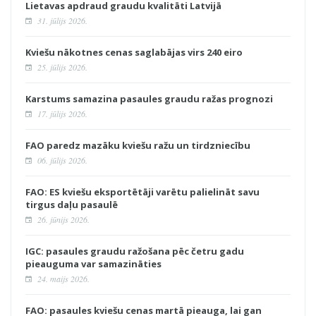
Lietavas apdraud graudu kvalitāti Latvijā
31. jūlijs 2026.
Kviešu nākotnes cenas saglabājas virs 240 eiro
25. jūlijs 2026.
Karstums samazina pasaules graudu ražas prognozi
17. jūlijs 2026.
FAO paredz mazāku kviešu ražu un tirdzniecību
06. jūlijs 2026.
FAO: ES kviešu eksportētāji varētu palielināt savu
tirgus daļu pasaulē
26. jūnijs 2026.
IGC: pasaules graudu ražošana pēc četru gadu
pieauguma var samazināties
24. maijs 2026.
FAO: pasaules kviešu cenas martā pieauga, lai gan