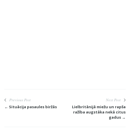
Previous Post
Next Post
← Situācija pasaules biržās
Lielbritānijā miežu un rapša
ražība augstāka nekā citus
gadus →