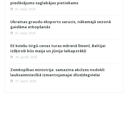
piedāvājums saglabājas pietiekams
01. maijs 2026.
Ukrainas graudu eksports sarucis, nākamajā sezonā
gaidāma atkopšanās
01. maijs 2026.
ES kviešu tirgū cenas turas mērenā līmenī, Baltijai
izšķiroši būs maija un jūnija laikapstākļi
26. aprīlis 2026.
Zemkopības ministrija: samazina akcīzes nodokli
lauksaimniecībā izmantojamajai dīzeļdegvielai
25. marts 2026.