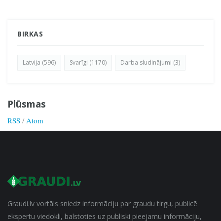
BIRKAS
Latvija (596)
Svarīgi (1170)
Darba sludinājumi (3)
Plūsmas
RSS
/
Atom
Graudi.lv vortāls sniedz informāciju par graudu tirgu, publicē
ekspertu viedokli, balstoties uz publiski pieejamu informāciju,