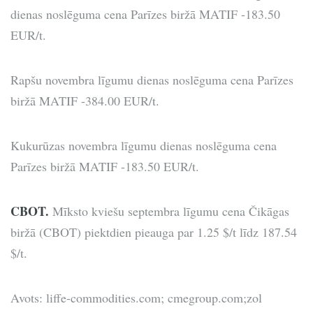
dienas noslēguma cena Parīzes biržā MATIF -183.50
EUR/t.
Rapšu novembra līgumu dienas noslēguma cena Parīzes
biržā MATIF -384.00 EUR/t.
Kukurūzas novembra līgumu dienas noslēguma cena
Parīzes biržā MATIF -183.50 EUR/t.
CBOT.
Mīksto kviešu septembra līgumu cena Čikāgas
biržā (CBOT) piektdien pieauga par 1.25 $/t līdz 187.54
$/t.
Avots: liffe-commodities.com; cmegroup.com;zol