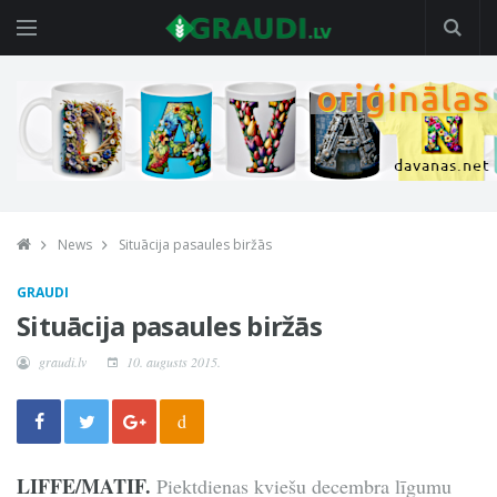
News
Situācija pasaules biržās
GRAUDI
Situācija pasaules biržās
graudi.lv
10. augusts 2015.
d
LIFFE/MATIF.
Piektdienas kviešu decembra līgumu