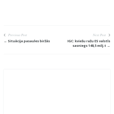
Previous Post
Next Post
← Situācija pasaules biržās
IGC: kviešu ražu ES valstīs
sasniegs 148,5 milj.t →