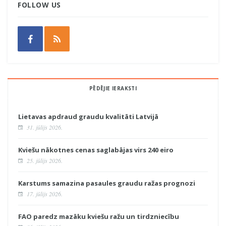
FOLLOW US
PĒDĒJIE IERAKSTI
Lietavas apdraud graudu kvalitāti Latvijā
31. jūlijs 2026.
Kviešu nākotnes cenas saglabājas virs 240 eiro
25. jūlijs 2026.
Karstums samazina pasaules graudu ražas prognozi
17. jūlijs 2026.
FAO paredz mazāku kviešu ražu un tirdzniecību