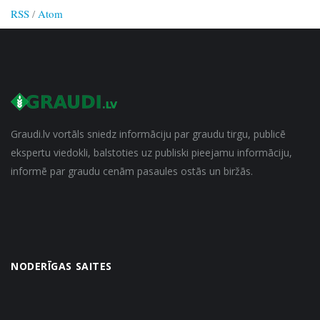
RSS
/
Atom
Graudi.lv vortāls sniedz informāciju par graudu tirgu, publicē
ekspertu viedokli, balstoties uz publiski pieejamu informāciju,
informē par graudu cenām pasaules ostās un biržās.
NODERĪGAS SAITES