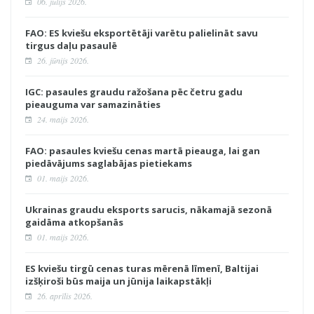
06. jūlijs 2026.
FAO: ES kviešu eksportētāji varētu palielināt savu
tirgus daļu pasaulē
26. jūnijs 2026.
IGC: pasaules graudu ražošana pēc četru gadu
pieauguma var samazināties
24. maijs 2026.
FAO: pasaules kviešu cenas martā pieauga, lai gan
piedāvājums saglabājas pietiekams
01. maijs 2026.
Ukrainas graudu eksports sarucis, nākamajā sezonā
gaidāma atkopšanās
01. maijs 2026.
ES kviešu tirgū cenas turas mērenā līmenī, Baltijai
izšķiroši būs maija un jūnija laikapstākļi
26. aprīlis 2026.