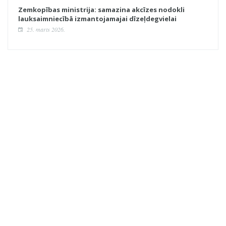
Zemkopības ministrija: samazina akcīzes nodokli
lauksaimniecībā izmantojamajai dīzeļdegvielai
25. marts 2026.