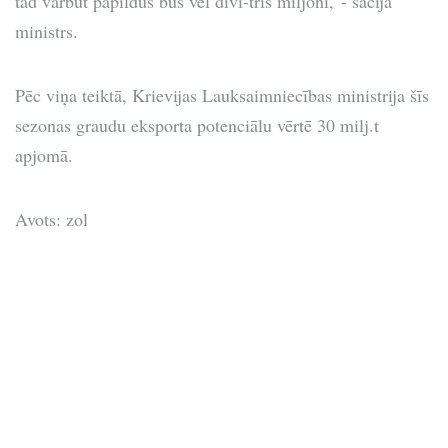
tad varbūt papildus būs vēl divi-trīs miljoni,"- sacīja
ministrs.
Pēc viņa teiktā, Krievijas Lauksaimniecības ministrija šīs
sezonas graudu eksporta potenciālu vērtē 30 milj.t
apjomā.
Avots: zol