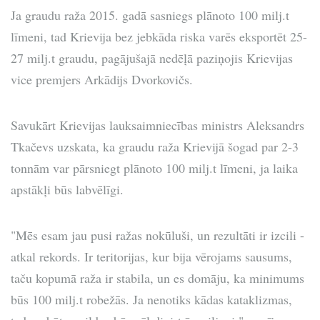
Ja graudu raža 2015. gadā sasniegs plānoto 100 milj.t
līmeni, tad Krievija bez jebkāda riska varēs eksportēt 25-
27 milj.t graudu, pagājušajā nedēļā paziņojis Krievijas
vice premjers Arkādijs Dvorkovičs.
Savukārt Krievijas lauksaimniecības ministrs Aleksandrs
Tkačevs uzskata, ka graudu raža Krievijā šogad par 2-3
tonnām var pārsniegt plānoto 100 milj.t līmeni, ja laika
apstākļi būs labvēlīgi.
"Mēs esam jau pusi ražas nokūluši, un rezultāti ir izcili -
atkal rekords. Ir teritorijas, kur bija vērojams sausums,
taču kopumā raža ir stabila, un es domāju, ka minimums
būs 100 milj.t robežās. Ja nenotiks kādas kataklizmas,