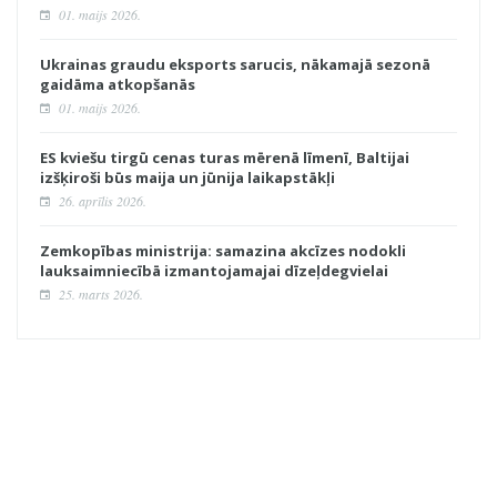
01. maijs 2026.
Ukrainas graudu eksports sarucis, nākamajā sezonā
gaidāma atkopšanās
01. maijs 2026.
ES kviešu tirgū cenas turas mērenā līmenī, Baltijai
izšķiroši būs maija un jūnija laikapstākļi
26. aprīlis 2026.
Zemkopības ministrija: samazina akcīzes nodokli
lauksaimniecībā izmantojamajai dīzeļdegvielai
25. marts 2026.