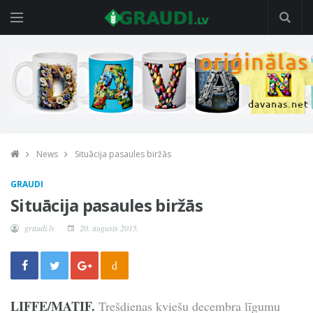
News
Situācija pasaules biržās
GRAUDI
Situācija pasaules biržās
graudi.lv
20. augusts 2015.
d
LIFFE/MATIF.
Trešdienas kviešu decembra līgumu