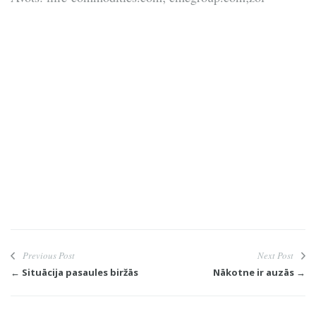
Previous Post
Next Post
← Situācija pasaules biržās
Nākotne ir auzās →