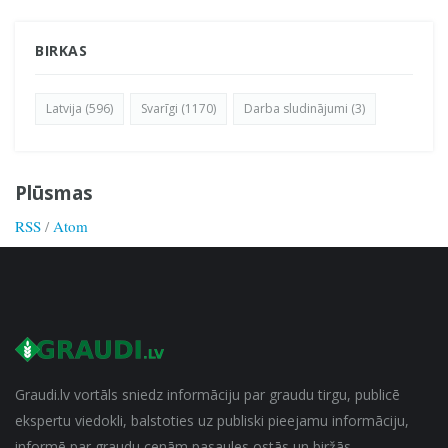
BIRKAS
Latvija (596)
Svarīgi (1170)
Darba sludinājumi (3)
Plūsmas
RSS
/
Atom
Graudi.lv vortāls sniedz informāciju par graudu tirgu, publicē
ekspertu viedokli, balstoties uz publiski pieejamu informāciju,
informē par graudu cenām pasaules ostās un biržās.