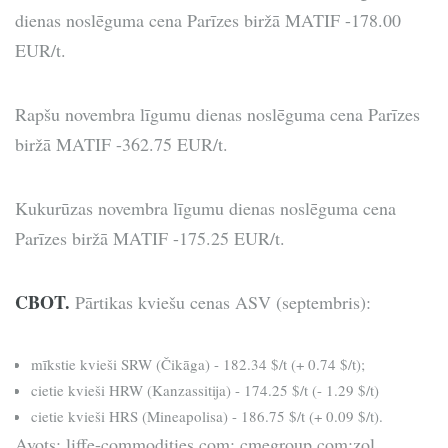
dienas noslēguma cena Parīzes biržā MATIF -178.00
EUR/t.
Rapšu novembra līgumu dienas noslēguma cena Parīzes
biržā MATIF -362.75 EUR/t.
Kukurūzas novembra līgumu dienas noslēguma cena
Parīzes biržā MATIF -175.25 EUR/t.
CBOT.
Pārtikas kviešu cenas ASV (septembris):
mīkstie kvieši SRW (Čikāga) - 182.34 $/t (+ 0.74 $/t);
cietie kvieši HRW (Kanzassitija) - 174.25 $/t (- 1.29 $/t)
cietie kvieši HRS (Mineapolisa) - 186.75 $/t (+ 0.09 $/t).
Avots: liffe-commodities.com; cmegroup.com;zol