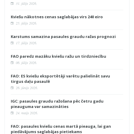
31. jūlijs 2026.
Kviešu nākotnes cenas saglabājas virs 240 eiro
25. jūlijs 2026.
Karstums samazina pasaules graudu ražas prognozi
17. jūlijs 2026.
FAO paredz mazāku kviešu ražu un tirdzniecību
06. jūlijs 2026.
FAO: ES kviešu eksportētāji varētu palielināt savu
tirgus daļu pasaulē
26. jūnijs 2026.
IGC: pasaules graudu ražošana pēc četru gadu
pieauguma var samazināties
24. maijs 2026.
FAO: pasaules kviešu cenas martā pieauga, lai gan
piedāvājums saglabājas pietiekams