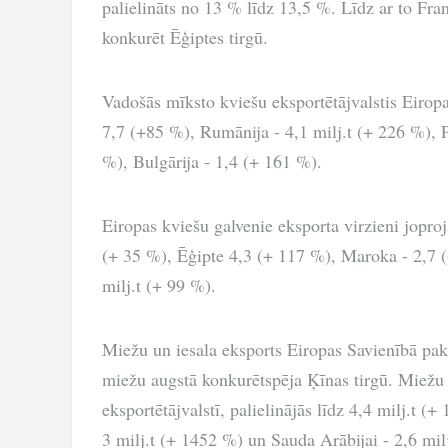
palielināts no 13 % līdz 13,5 %. Līdz ar to Fran
konkurēt Ēģiptes tirgū.
Vadošās mīksto kviešu eksportētājvalstis Eiropas
7,7 (+85 %), Rumānija - 4,1 milj.t (+ 226 %), Po
%), Bulgārija - 1,4 (+ 161 %).
Eiropas kviešu galvenie eksporta virzieni jopro
(+ 35 %), Ēģipte 4,3 (+ 117 %), Maroka - 2,7 (
milj.t (+ 99 %).
Miežu un iesala eksports Eiropas Savienībā pakā
miežu augstā konkurētspēja Ķīnas tirgū. Miežu e
eksportētājvalstī, palielinājās līdz 4,4 milj.t (
3 milj.t (+ 1452 %) un Sauda Arābijai - 2,6 mil