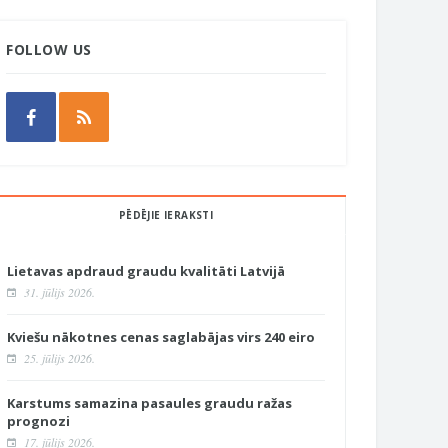
FOLLOW US
PĒDĒJIE IERAKSTI
Lietavas apdraud graudu kvalitāti Latvijā
31. jūlijs 2026.
Kviešu nākotnes cenas saglabājas virs 240 eiro
25. jūlijs 2026.
Karstums samazina pasaules graudu ražas
prognozi
17. jūlijs 2026.