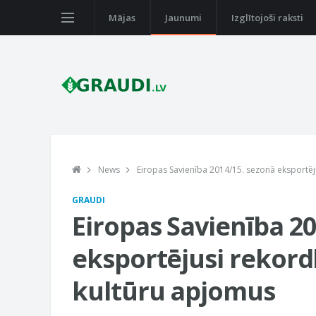
Mājas
Jaunumi
Izglītojoši raksti
News
Eiropas Savienība 2014/15. sezonā eksportēj
GRAUDI
Eiropas Savienība 2
eksportējusi rekord
kultūru apjomus