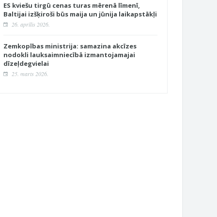
ES kviešu tirgū cenas turas mērenā līmenī,
Baltijai izšķiroši būs maija un jūnija laikapstākļi
26. aprīlis 2026.
Zemkopības ministrija: samazina akcīzes
nodokli lauksaimniecībā izmantojamajai
dīzeļdegvielai
25. marts 2026.