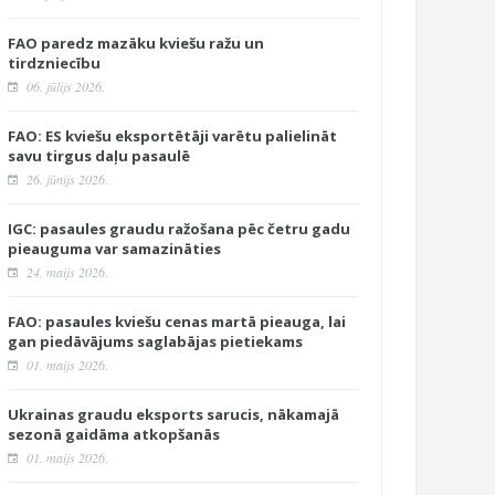
FAO paredz mazāku kviešu ražu un
tirdzniecību
06. jūlijs 2026.
FAO: ES kviešu eksportētāji varētu palielināt
savu tirgus daļu pasaulē
26. jūnijs 2026.
IGC: pasaules graudu ražošana pēc četru gadu
pieauguma var samazināties
24. maijs 2026.
FAO: pasaules kviešu cenas martā pieauga, lai
gan piedāvājums saglabājas pietiekams
01. maijs 2026.
Ukrainas graudu eksports sarucis, nākamajā
sezonā gaidāma atkopšanās
01. maijs 2026.