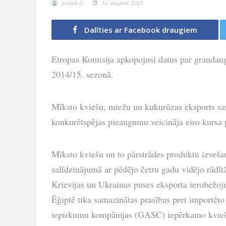
graudi.lv
31. augusts 2015.
Dalīties ar Facebook draugiem
Eiropas Komisija apkopojusi datus par graudau
2014/15. sezonā.
Mīksto kviešu, miežu un kukurūzas eksports sa
konkurētspējas pieaugumu veicināja eiro kursa 
Mīksto kviešu un to pārstrādes produktu izvešan
salīdzinājumā ar pēdējo četru gadu vidējo rādīt
Krievijas un Ukrainas puses eksporta ierobežoju
Ēģiptē tika samazinātas prasības pret importēto
iepirkumu kompānijas (GASC) iepērkamo kviešu