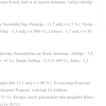
cijas kvieši, kuri ir ar augstu mitrumu, varēja sekmīgi
 Savienībā bija: Francija - 11,7 milj.t (+ 5 %), Vācija -
lija - 3,3 milj.t (+ 806 %), Lietuva - 1,7 milj.t (+ 83
jām bija Ziemeļāfrika un Tuvie Austrumi: Alžīrija - 5,5
+ 34 %), Sauda Arābija - 2,5 (+ 189 %), Irāna - 2,5
pās līdz 12,7 milj.t (+ 80 %). To veicināja Francijas
ksports Francijā, vadošajā šīs kultūras
+ 131 %). Eiropas mieži galvenokārt tika piegādāti Ķīnai -
j.t (+ 30 %).