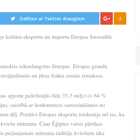
d
Dalīties ar Twitter draugiem
gu kultūru eksportu un importu Eiropas Savienībā
sniedzis rekordaugstus līmeņus. Eiropas graudu
pavājināšanās un jūras frakta zemās izmaksas.
as apjomi palielinājās līdz 33,3 milj.t (+ 64 %
āju), saistībā ar konkurences samazināšanos no
mu dēļ. Pozitīvi Eiropas eksportu ietekmēja arī tas, ka
 kviešu mitrumu. Caur Ēģiptes valsts pārtikas
 pieļaujamais mitruma rādītājs kviešiem tika