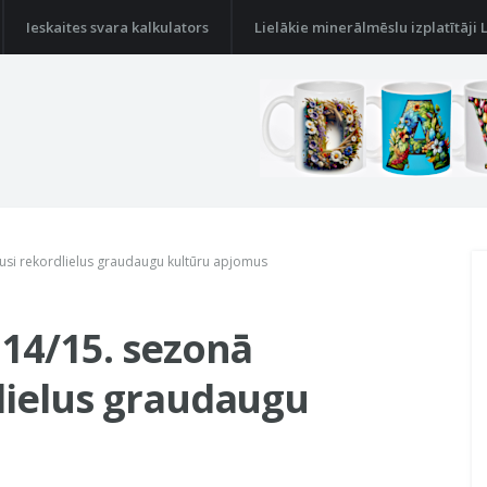
Ieskaites svara kalkulators
Lielākie minerālmēslu izplatītāji 
usi rekordlielus graudaugu kultūru apjomus
014/15. sezonā
lielus graudaugu