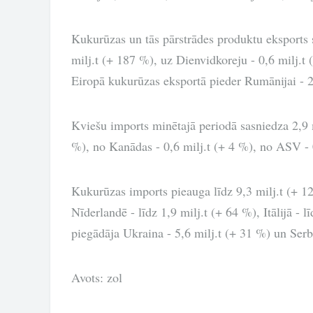
Kukurūzas un tās pārstrādes produktu eksports sa
milj.t (+ 187 %), uz Dienvidkoreju - 0,6 milj.t 
Eiropā kukurūzas eksportā pieder Rumānijai - 2
Kviešu imports minētajā periodā sasniedza 2,9 mi
%), no Kanādas - 0,6 milj.t (+ 4 %), no ASV - 0,
Kukurūzas imports pieauga līdz 9,3 milj.t (+ 12 
Nīderlandē - līdz 1,9 milj.t (+ 64 %), Itālijā -
piegādāja Ukraina - 5,6 milj.t (+ 31 %) un Serbi
Avots: zol