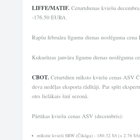
LIFFE/MATIF.
Ceturtdienas kviešu decembra
-176.50 EUR/t.
Rapšu februāra līgumu dienas noslēguma cena 
Kukurūzas janvāra līgumu dienas noslēguma c
CBOT.
Ceturtdien mīksto kviešu cenas ASV Či
deva nedēļas eksporta rādītāji. Par spīti ekspe
otrs lielākais šinī sezonā.
Pārtikas kviešu cenas ASV (decembris):
mīkstie kvieši SRW (Čikāga) - 180.32 $/t (+ 2.76 $/t)