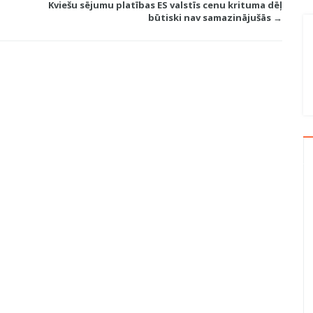
Kviešu sējumu platības ES valstīs cenu krituma dēļ
būtiski nav samazinājušās →