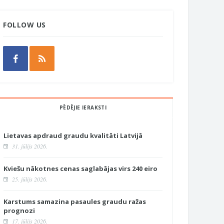
FOLLOW US
PĒDĒJIE IERAKSTI
Lietavas apdraud graudu kvalitāti Latvijā
31. jūlijs 2026.
Kviešu nākotnes cenas saglabājas virs 240 eiro
25. jūlijs 2026.
Karstums samazina pasaules graudu ražas
prognozi
17. jūlijs 2026.