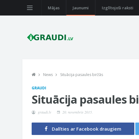
Mājas
Jaunumi
Izglītojoši raksti
News
Situācija pasaules biržās
GRAUDI
Situācija pasaules b
graudi.lv
20. novembris 2015.
Dalīties ar Facebook draugiem