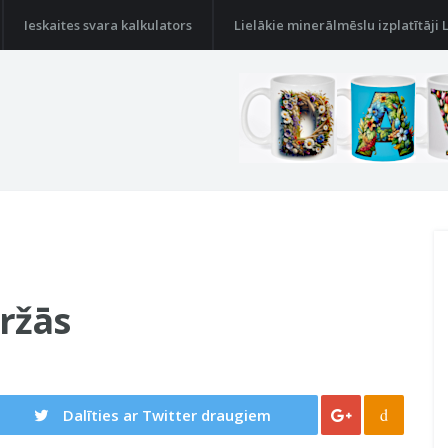
Ieskaites svara kalkulators
Lielākie minerālmēslu izplatītāji 
iržās
d
Dalīties ar Twitter draugiem