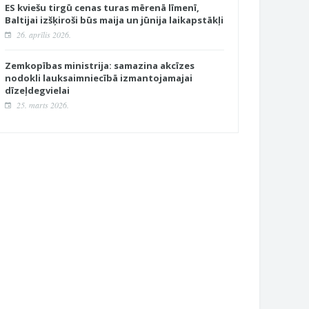
ES kviešu tirgū cenas turas mērenā līmenī,
Baltijai izšķiroši būs maija un jūnija laikapstākļi
26. aprīlis 2026.
Zemkopības ministrija: samazina akcīzes
nodokli lauksaimniecībā izmantojamajai
dīzeļdegvielai
25. marts 2026.