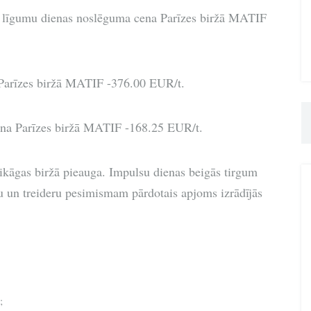
 līgumu dienas noslēguma cena Parīzes biržā MATIF
Parīzes biržā MATIF -376.00 EUR/t.
ena Parīzes biržā MATIF -168.25 EUR/t.
kāgas biržā pieauga. Impulsu dienas beigās tirgum
rtu un treideru pesimismam pārdotais apjoms izrādījās
;