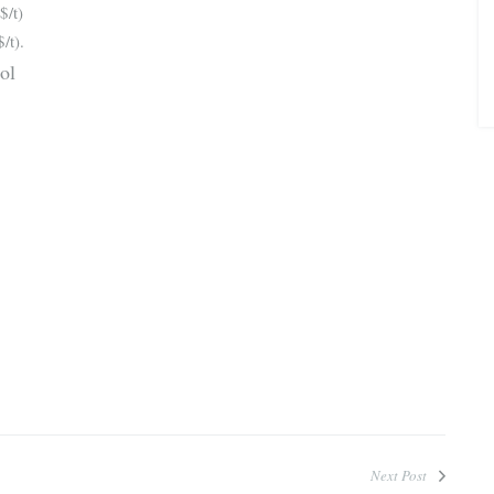
$/t)
/t).
;zol
Next Post