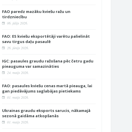
FAO paredz mazāku kviešu ražu un
tirdzniecību
06. jūlijs 2026.
FAO: ES kviešu eksportētāji varētu palielināt
savu tirgus daļu pasaulē
26. jūnijs 2026.
IGC: pasaules graudu ražošana pēc četru gadu
pieauguma var samazināties
24. maijs 2026.
FAO: pasaules kviešu cenas martā pieauga, lai
gan piedāvājums saglabājas pietiekams
01. maijs 2026.
Ukrainas graudu eksports sarucis, nākamajā
sezonā gaidāma atkopšanās
01. maijs 2026.