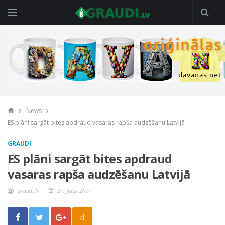
News
ES plāni sargāt bites apdraud vasaras rapša audzēšanu Latvijā
GRAUDI
ES plāni sargāt bites apdraud
vasaras rapša audzēšanu Latvijā
graudi.lv
27. jūlijs 2017.
d