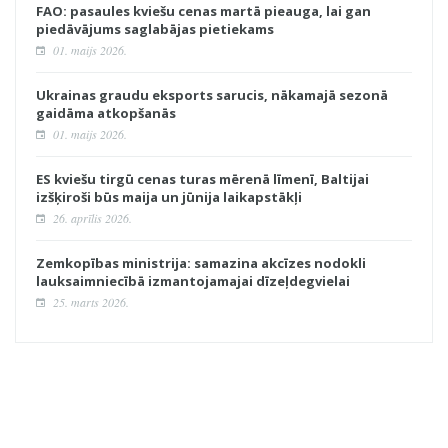
FAO: pasaules kviešu cenas martā pieauga, lai gan
piedāvājums saglabājas pietiekams
01. maijs 2026.
Ukrainas graudu eksports sarucis, nākamajā sezonā
gaidāma atkopšanās
01. maijs 2026.
ES kviešu tirgū cenas turas mērenā līmenī, Baltijai
izšķiroši būs maija un jūnija laikapstākļi
26. aprīlis 2026.
Zemkopības ministrija: samazina akcīzes nodokli
lauksaimniecībā izmantojamajai dīzeļdegvielai
25. marts 2026.