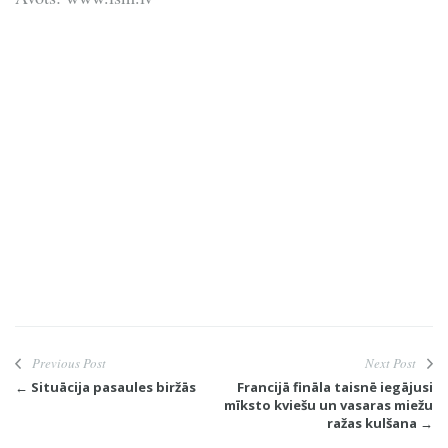
Previous Post
Next Post
← Situācija pasaules biržās
Francijā fināla taisnē iegājusi
mīksto kviešu un vasaras miežu
ražas kulšana →