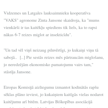
Vidzemes un Latgales lauksaimnieku kooperatīva
"VAKS" agronome Zinta Jansone skaidroja, ka "mums
vienkārši ir tas kaitēkļu spiediens tik liels, ka to rapsi
nākas 6-7 reizes miglot ar insekticīdu".
"Un tad vēl viņš neizaug pilnvērtīgi, jo kukaiņi viņu tā
sabojā.. [..] Pie sestās reizes mēs pārtraucām miglošanu,
jo neredzējām ekonomisko pamatojumu vairs tam,"
stāstīja Jansone.
Eiropas Komisijā aizliegumu izmantot kodinātās rapšu
sēklas plāno ieviest, jo kukaiņiem kaitīgās vielas nodarot
kaitējumu arī bitēm. Latvijas Biškopības asociācijā