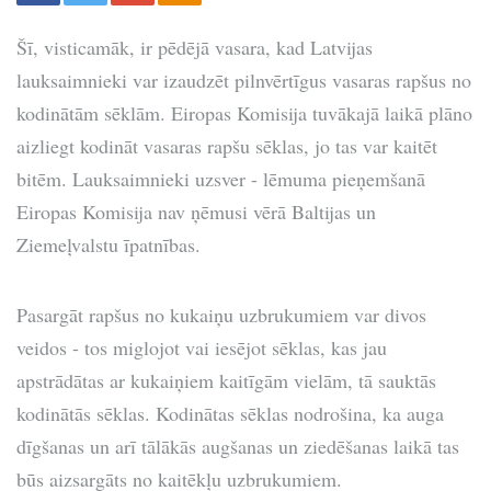
Šī, visticamāk, ir pēdējā vasara, kad Latvijas
lauksaimnieki var izaudzēt pilnvērtīgus vasaras rapšus no
kodinātām sēklām. Eiropas Komisija tuvākajā laikā plāno
aizliegt kodināt vasaras rapšu sēklas, jo tas var kaitēt
bitēm. Lauksaimnieki uzsver - lēmuma pieņemšanā
Eiropas Komisija nav ņēmusi vērā Baltijas un
Ziemeļvalstu īpatnības.
Pasargāt rapšus no kukaiņu uzbrukumiem var divos
veidos - tos miglojot vai iesējot sēklas, kas jau
apstrādātas ar kukaiņiem kaitīgām vielām, tā sauktās
kodinātās sēklas. Kodinātas sēklas nodrošina, ka auga
dīgšanas un arī tālākās augšanas un ziedēšanas laikā tas
būs aizsargāts no kaitēkļu uzbrukumiem.