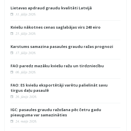
Lietavas apdraud graudu kvalitāti Latvijā
31. jūlijs 2026.
Kviešu nākotnes cenas saglabājas virs 240 eiro
25. jūlijs 2026.
Karstums samazina pasaules graudu ražas prognozi
17. jūlijs 2026.
FAO paredz mazāku kviešu ražu un tirdzniecību
06. jūlijs 2026.
FAO: ES kviešu eksportētāji varētu palielināt savu
tirgus daļu pasaulē
26. jūnijs 2026.
IGC: pasaules graudu ražošana pēc četru gadu
pieauguma var samazināties
24. maijs 2026.