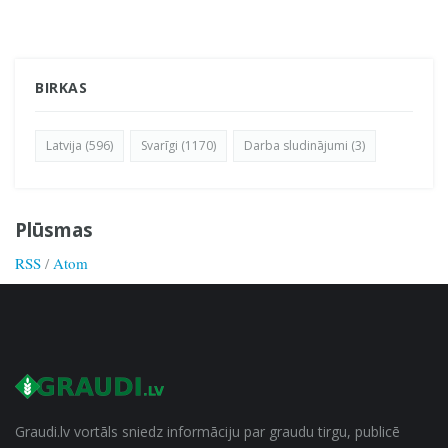
BIRKAS
Latvija (596)
Svarīgi (1170)
Darba sludinājumi (3)
Plūsmas
RSS
/
Atom
Graudi.lv vortāls sniedz informāciju par graudu tirgu, publicē