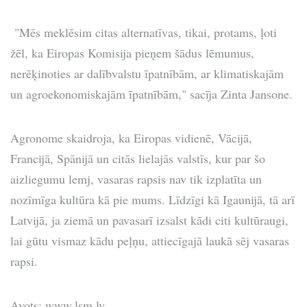
"Mēs meklēsim citas alternatīvas, tikai, protams, ļoti
žēl, ka Eiropas Komisija pieņem šādus lēmumus,
nerēķinoties ar dalībvalstu īpatnībām, ar klimatiskajām
un agroekonomiskajām īpatnībām," sacīja Zinta Jansone.
Agronome skaidroja, ka Eiropas vidienē, Vācijā,
Francijā, Spānijā un citās lielajās valstīs, kur par šo
aizliegumu lemj, vasaras rapsis nav tik izplatīta un
nozīmīga kultūra kā pie mums. Līdzīgi kā Igaunijā, tā arī
Latvijā, ja ziemā un pavasarī izsalst kādi citi kultūraugi,
lai gūtu vismaz kādu peļņu, attiecīgajā laukā sēj vasaras
rapsi.
Avots: www.lsm.lv