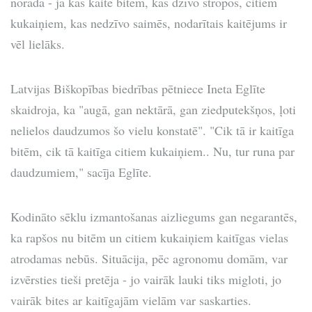
norāda - ja kas kaitē bitēm, kas dzīvo stropos, citiem
kukaiņiem, kas nedzīvo saimēs, nodarītais kaitējums ir
vēl lielāks.
Latvijas Biškopības biedrības pētniece Ineta Eglīte
skaidroja, ka "augā, gan nektārā, gan ziedputekšņos, ļoti
nelielos daudzumos šo vielu konstatē". "Cik tā ir kaitīga
bitēm, cik tā kaitīga citiem kukaiņiem.. Nu, tur runa par
daudzumiem," sacīja Eglīte.
Kodināto sēklu izmantošanas aizliegums gan negarantēs,
ka rapšos nu bitēm un citiem kukaiņiem kaitīgas vielas
atrodamas nebūs. Situācija, pēc agronomu domām, var
izvērsties tieši pretēja - jo vairāk lauki tiks migloti, jo
vairāk bites ar kaitīgajām vielām var saskarties.