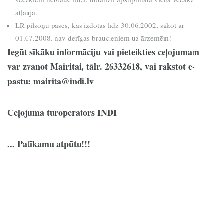
atļauja.
LR pilsoņu pases, kas izdotas līdz 30.06.2002, sākot ar
01.07.2008. nav derīgas braucieniem uz ārzemēm!
Iegūt sīkāku informāciju vai pieteikties ceļojumam
var zvanot Mairitai, tālr. 26332618, vai rakstot e-
pastu: mairita@indi.lv
Ceļojuma tūroperators INDI
... Patīkamu atpūtu!!!