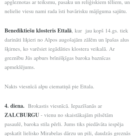
apgleznotas ar teiksmu, pasaku un reliģiskiem tēliem, un
nelielie viesu nami rada īsti bavārisku mājīguma sajūtu.
Benediktiešu klosteris Ettalā
, kur jau kopš 14.gs. tiek
darināti liķieri no Alpos augošajām zālēm un īpašas alus
šķirnes, ko varēsiet iegādāties klostera veikalā. Ar
greznību Jūs apburs brīnišķīgas baroka baznīcas
apmeklējums.
Nakts viesnīcā alpu ciematiņā pie Ettala.
4. diena.
Brokastis viesnīcā. Iepazīšanās ar
ZALCBURGU
- vienu no skaistākajām pilsētām
pasaulē, baroka stila pērli. Jums tiks piedāvāta iespēja
apskatīt lielisko Mirabelas dārzu un pili, daudzās greznās