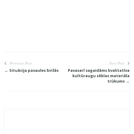
Previous Post
Next Post
← Situācija pasaules biržās
Pavasarī sagaidāms kvalitatīva
kultūraugu sēklas materiāla
trūkums →