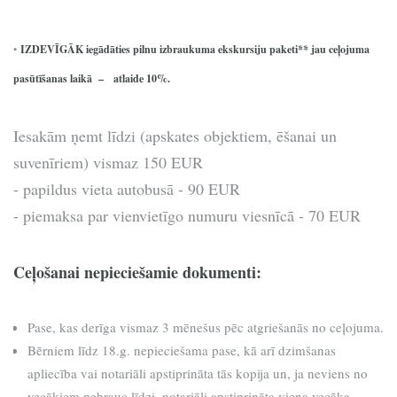
•
IZDEVĪGĀK iegādāties pilnu izbraukuma ekskursiju paketi** jau ceļojuma
pasūtīšanas laikā – atlaide 10%.
Iesakām ņemt līdzi (apskates objektiem, ēšanai un
suvenīriem) vismaz 150 EUR
- papildus vieta autobusā - 90 EUR
- piemaksa par vienvietīgo numuru viesnīcā - 70 EUR
Ceļošanai nepieciešamie dokumenti:
Pase, kas derīga vismaz 3 mēnešus pēc atgriešanās no ceļojuma.
Bērniem līdz 18.g. nepieciešama pase, kā arī dzimšanas
apliecība vai notariāli apstiprināta tās kopija un, ja neviens no
vecākiem nebrauc līdzi, notariāli apstiprināta viena vecāka