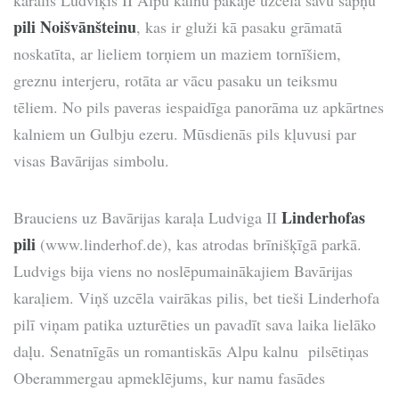
karalis Ludviķis II Alpu kalnu pakājē uzcēla savu sapņu
pili Noišvānšteinu
, kas ir gluži kā pasaku grāmatā
noskatīta, ar lieliem torņiem un maziem tornīšiem,
greznu interjeru, rotāta ar vācu pasaku un teiksmu
tēliem. No pils paveras iespaidīga panorāma uz apkārtnes
kalniem un Gulbju ezeru. Mūsdienās pils kļuvusi par
visas Bavārijas simbolu.
Linderhofas
Brauciens uz Bavārijas karaļa Ludviga II
pili
(www.linderhof.de), kas atrodas brīnišķīgā parkā.
Ludvigs bija viens no noslēpumainākajiem Bavārijas
karaļiem. Viņš uzcēla vairākas pilis, bet tieši Linderhofa
pilī viņam patika uzturēties un pavadīt sava laika lielāko
daļu. Senatnīgās un romantiskās Alpu kalnu pilsētiņas
Oberammergau apmeklējums, kur namu fasādes