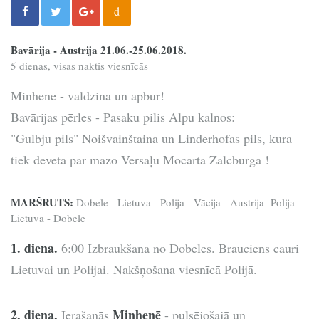
d
Bavārija - Austrija 21.06.-25.06.2018.
5 dienas, visas naktis viesnīcās
Minhene - valdzina un apbur!
Bavārijas pērles - Pasaku pilis Alpu kalnos:
"Gulbju pils" Noišvainštaina un Linderhofas pils, kura
tiek dēvēta par mazo Versaļu Mocarta Zalcburgā !
MARŠRUTS:
Dobele - Lietuva - Polija - Vācija - Austrija- Polija -
Lietuva - Dobele
1. diena.
6:00 Izbraukšana no Dobeles. Brauciens cauri
Lietuvai un Polijai. Nakšņošana viesnīcā Polijā.
2. diena.
Minhenē
Ierašanās
- pulsējošajā un