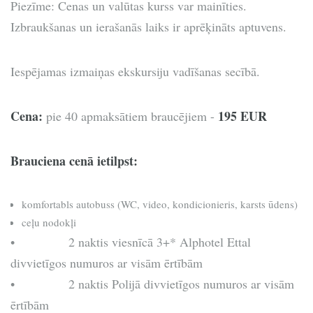
Piezīme: Cenas un valūtas kurss var mainīties.
Izbraukšanas un ierašanās laiks ir aprēķināts aptuvens.
Iespējamas izmaiņas ekskursiju vadīšanas secībā.
Cena:
195 EUR
pie 40 apmaksātiem braucējiem -
Brauciena cenā ietilpst:
komfortabls autobuss (WC, video, kondicionieris, karsts ūdens)
ceļu nodokļi
• 2 naktis viesnīcā 3+* Alphotel Ettal
divvietīgos numuros ar visām ērtībām
• 2 naktis Polijā divvietīgos numuros ar visām
ērtībām