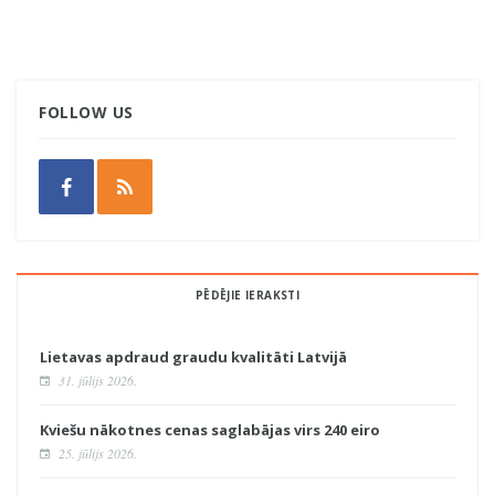
FOLLOW US
PĒDĒJIE IERAKSTI
Lietavas apdraud graudu kvalitāti Latvijā
31. jūlijs 2026.
Kviešu nākotnes cenas saglabājas virs 240 eiro
25. jūlijs 2026.