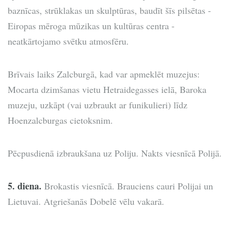
baznīcas, strūklakas un skulptūras, baudīt šīs pilsētas -
Eiropas mēroga mūzikas un kultūras centra -
neatkārtojamo svētku atmosfēru.
Brīvais laiks Zalcburgā, kad var apmeklēt muzejus:
Mocarta dzimšanas vietu Hetraidegasses ielā, Baroka
muzeju, uzkāpt (vai uzbraukt ar funikulieri) līdz
Hoenzalcburgas cietoksnim.
Pēcpusdienā izbraukšana uz Poliju. Nakts viesnīcā Polijā.
5. diena.
Brokastis viesnīcā. Brauciens cauri Polijai un
Lietuvai. Atgriešanās Dobelē vēlu vakarā.