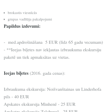
brokastis viesnīcās
grupas vadītāja pakalpojumi
Papildus izdevumi:
- med.apdrošināšana 5 EUR (līdz 65 gadu vecumam)
- **Ieejas biļetes nav iekļautas izbraukuma ekskursiju
paketē un tiek apmaksātas uz vietas.
Ieejas biļetes
(2016. gada cenas):
Izbraukuma ekskursija: Noišvanštainas un Linderhofa
pils - 40 EUR
Apskates ekskursija Minhenē - 25 EUR
Apskates ekskursija Zalcburgā - 25 EUR