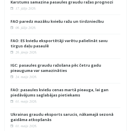
Karstums samazina pasaules graudu ražas prognozi
17. jūlijs 2026.
FAO paredz mazāku kviešu ražu un tirdzniecību
06. jūlijs 2026.
FAO: ES kviešu eksportētāji varētu palielināt savu
tirgus daļu pasaulē
26. jūnijs 2026.
IGC: pasaules graudu ražošana pēc četru gadu
pieauguma var samazināties
24. maijs 2026.
FAO: pasaules kviešu cenas martā pieauga, lai gan
piedāvājums saglabājas pietiekams
01. maijs 2026.
Ukrainas graudu eksports sarucis, nākamajā sezonā
gaidāma atkopšanās
01. maijs 2026.