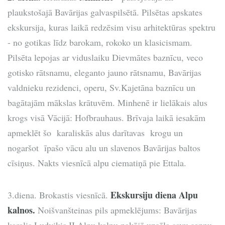
plaukstošajā Bavārijas galvaspilsētā. Pilsētas apskates
ekskursija, kuras laikā redzēsim visu arhitektūras spektru
- no gotikas līdz barokam, rokoko un klasicismam.
Pilsēta lepojas ar viduslaiku Dievmātes baznīcu, veco
gotisko rātsnamu, eleganto jauno rātsnamu, Bavārijas
valdnieku rezidenci, operu, Sv.Kajetāna baznīcu un
bagātajām mākslas krātuvēm. Minhenē ir lielākais alus
krogs visā Vācijā: Hofbrauhaus. Brīvaja laikā iesakām
apmeklēt šo karaliskās alus darītavas krogu un
nogaršot īpašo vācu alu un slavenos Bavārijas baltos
cīsiņus. Nakts viesnīcā alpu ciematiņā pie Ettala.
Ekskursiju diena Alpu
3.diena. Brokastis viesnīcā.
kalnos.
Noišvanšteinas pils apmeklējums: Bavārijas