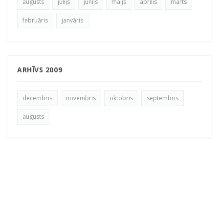
augusts
jūlijs
jūnijs
maijs
aprīlis
marts
februāris
janvāris
ARHĪVS 2009
decembris
novembris
oktobris
septembris
augusts