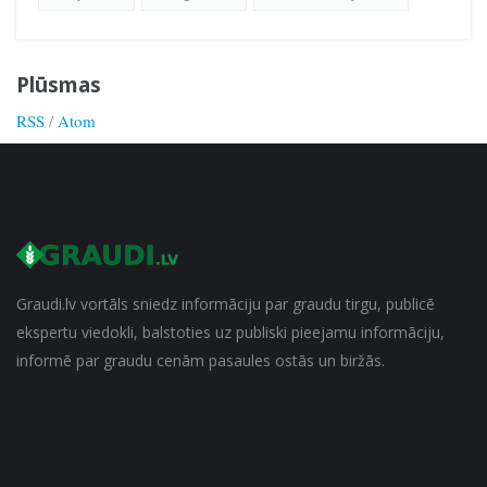
Plūsmas
RSS
/
Atom
Graudi.lv vortāls sniedz informāciju par graudu tirgu, publicē
ekspertu viedokli, balstoties uz publiski pieejamu informāciju,
informē par graudu cenām pasaules ostās un biržās.