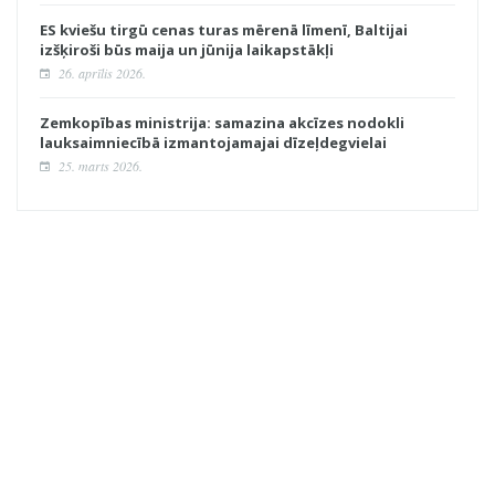
ES kviešu tirgū cenas turas mērenā līmenī, Baltijai
izšķiroši būs maija un jūnija laikapstākļi
26. aprīlis 2026.
Zemkopības ministrija: samazina akcīzes nodokli
lauksaimniecībā izmantojamajai dīzeļdegvielai
25. marts 2026.