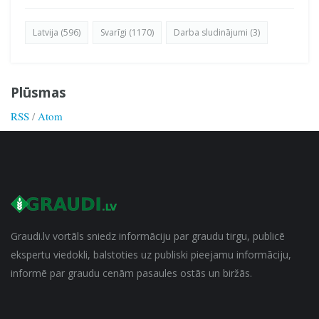
Latvija (596)
Svarīgi (1170)
Darba sludinājumi (3)
Plūsmas
RSS
/
Atom
Graudi.lv vortāls sniedz informāciju par graudu tirgu, publicē
ekspertu viedokli, balstoties uz publiski pieejamu informāciju,
informē par graudu cenām pasaules ostās un biržās.