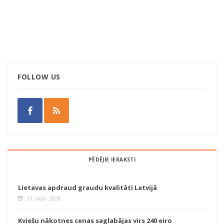
FOLLOW US
PĒDĒJIE IERAKSTI
Lietavas apdraud graudu kvalitāti Latvijā
31. jūlijs 2026.
Kviešu nākotnes cenas saglabājas virs 240 eiro