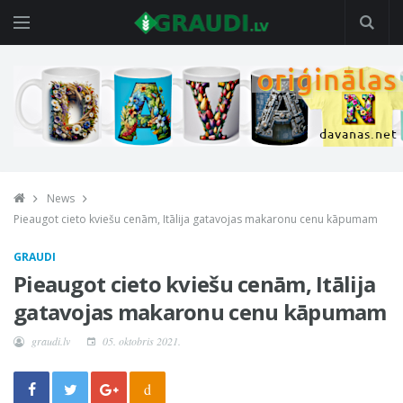
News
Pieaugot cieto kviešu cenām, Itālija gatavojas makaronu cenu kāpumam
GRAUDI
Pieaugot cieto kviešu cenām, Itālija
gatavojas makaronu cenu kāpumam
graudi.lv
05. oktobris 2021.
d