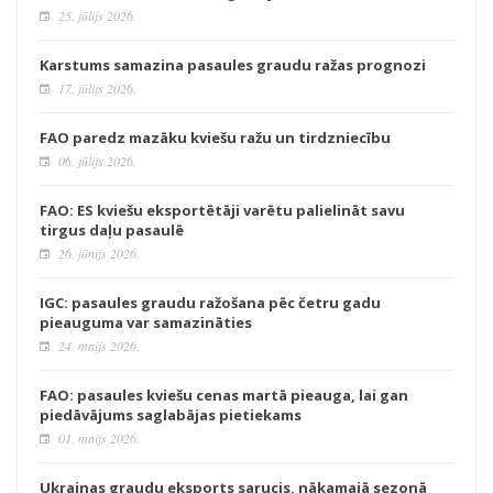
25. jūlijs 2026.
Karstums samazina pasaules graudu ražas prognozi
17. jūlijs 2026.
FAO paredz mazāku kviešu ražu un tirdzniecību
06. jūlijs 2026.
FAO: ES kviešu eksportētāji varētu palielināt savu
tirgus daļu pasaulē
26. jūnijs 2026.
IGC: pasaules graudu ražošana pēc četru gadu
pieauguma var samazināties
24. maijs 2026.
FAO: pasaules kviešu cenas martā pieauga, lai gan
piedāvājums saglabājas pietiekams
01. maijs 2026.
Ukrainas graudu eksports sarucis, nākamajā sezonā