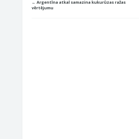
← Argentīna atkal samazina kukurūzas ražas
vērtējumu