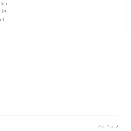
$/t)
$/t).
zol
Next Post