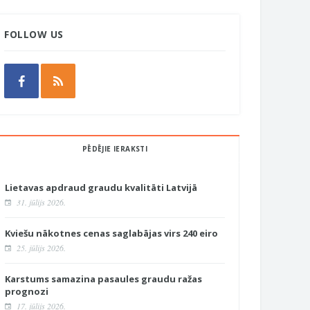
FOLLOW US
PĒDĒJIE IERAKSTI
Lietavas apdraud graudu kvalitāti Latvijā
31. jūlijs 2026.
Kviešu nākotnes cenas saglabājas virs 240 eiro
25. jūlijs 2026.
Karstums samazina pasaules graudu ražas
prognozi
17. jūlijs 2026.