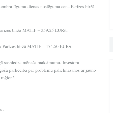
ptembra līgumu dienas noslēguma cena Parīzes biržā
Parīzes biržā MATIF – 359.25 EUR/t.
a Parīzes biržā MATIF – 174.50 EUR/t.
āgā sasniedza mēneša maksimumu. Investoru
ugošā pārliecība par problēmu palielināšanos ar jauno
s reģionā.
; .