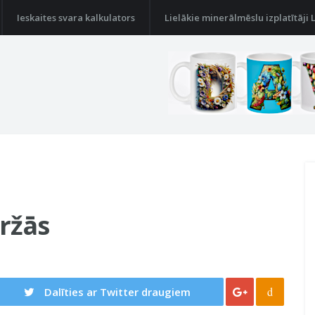
Ieskaites svara kalkulators
Lielākie minerālmēslu izplatītāji 
iržās
d
Dalīties ar Twitter draugiem