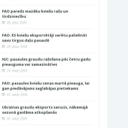
FAO paredz mazāku kviešu ražu un
tirdzniecību
06. jūlijs 2026.
FAO: ES kviešu eksportētāji varētu palielināt
savu tirgus daļu pasaulē
26. jūnijs 2026.
IGC: pasaules graudu ražošana pēc četru gadu
pieauguma var samazināties
24. maijs 2026.
FAO: pasaules kviešu cenas martā pieauga, lai
gan piedāvājums saglabājas pietiekams
01. maijs 2026.
Ukrainas graudu eksports sarucis, nākamajā
sezonā gaidāma atkopšanās
01. maijs 2026.