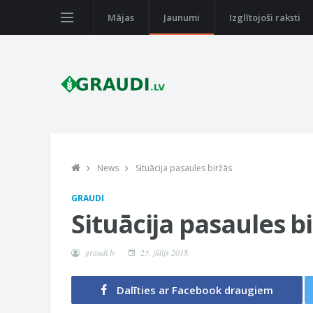
Mājas
Jaunumi
Izglītojoši raksti
News
Situācija pasaules biržās
GRAUDI
Situācija pasaules b
graudi.lv
23. jūlijs 2018.
Dalīties ar Facebook draugiem