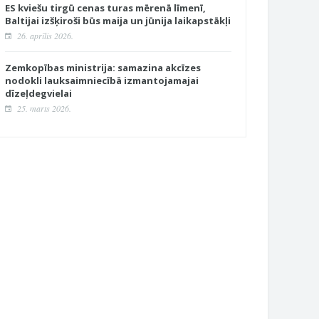
ES kviešu tirgū cenas turas mērenā līmenī,
Baltijai izšķiroši būs maija un jūnija laikapstākļi
26. aprīlis 2026.
Zemkopības ministrija: samazina akcīzes
nodokli lauksaimniecībā izmantojamajai
dīzeļdegvielai
25. marts 2026.