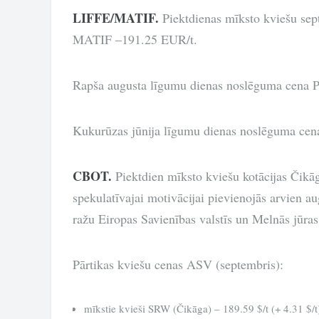
LIFFE/MATIF.
Piektdienas mīksto kviešu se
MATIF –191.25 EUR/t.
Rapša augusta līgumu dienas noslēguma cena 
Kukurūzas jūnija līgumu dienas noslēguma cen
CBOT.
Piektdien mīksto kviešu kotācijas Čik
spekulatīvajai motivācijai pievienojās arvien a
ražu Eiropas Savienības valstīs un Melnās jūra
Pārtikas kviešu cenas ASV (septembris):
mīkstie kvieši SRW (Čikāga) – 189.59 $/t (+ 4.31 $/t)