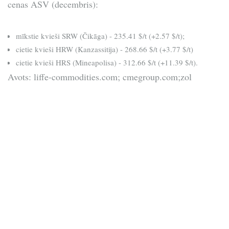
cenas ASV (decembris):
mīkstie kvieši SRW (Čikāga) - 235.41 $/t (+2.57 $/t);
cietie kvieši HRW (Kanzassitija) - 268.66 $/t (+3.77 $/t)
cietie kvieši HRS (Mineapolisa) - 312.66 $/t (+11.39 $/t).
Avots: liffe-commodities.com; cmegroup.com;zol