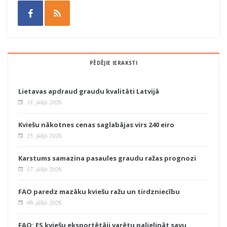
PĒDĒJIE IERAKSTI
Lietavas apdraud graudu kvalitāti Latvijā
31. jūlijs 2026.
Kviešu nākotnes cenas saglabājas virs 240 eiro
25. jūlijs 2026.
Karstums samazina pasaules graudu ražas prognozi
17. jūlijs 2026.
FAO paredz mazāku kviešu ražu un tirdzniecību
06. jūlijs 2026.
FAO: ES kviešu eksportētāji varētu palielināt savu