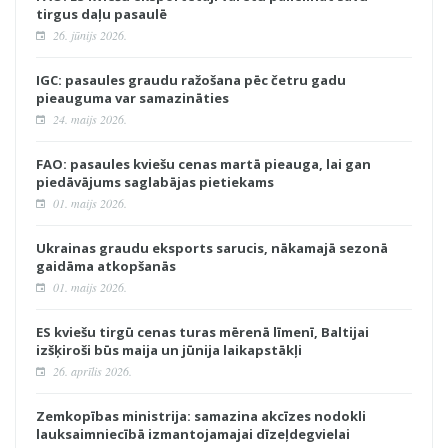
tirgus daļu pasaulē
26. jūnijs 2026.
IGC: pasaules graudu ražošana pēc četru gadu
pieauguma var samazināties
24. maijs 2026.
FAO: pasaules kviešu cenas martā pieauga, lai gan
piedāvājums saglabājas pietiekams
01. maijs 2026.
Ukrainas graudu eksports sarucis, nākamajā sezonā
gaidāma atkopšanās
01. maijs 2026.
ES kviešu tirgū cenas turas mērenā līmenī, Baltijai
izšķiroši būs maija un jūnija laikapstākļi
26. aprīlis 2026.
Zemkopības ministrija: samazina akcīzes nodokli
lauksaimniecībā izmantojamajai dīzeļdegvielai