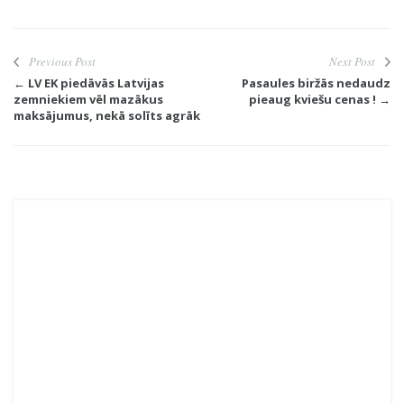
Previous Post
Next Post
← LV EK piedāvās Latvijas
Pasaules biržās nedaudz
zemniekiem vēl mazākus
pieaug kviešu cenas ! →
maksājumus, nekā solīts agrāk