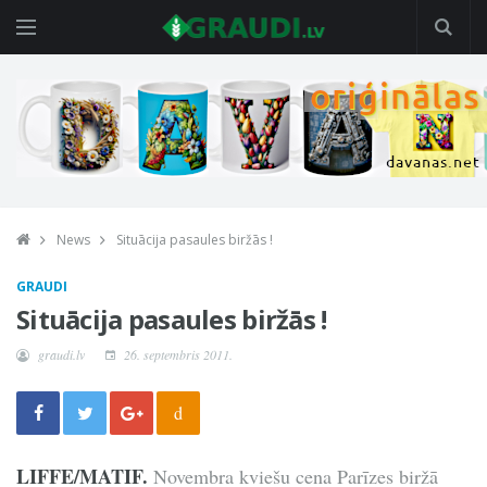
News
Situācija pasaules biržās !
GRAUDI
Situācija pasaules biržās !
graudi.lv
26. septembris 2011.
d
LIFFE/MATIF.
Novembra kviešu cena Parīzes biržā