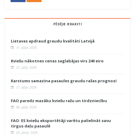
PĒDĒJIE IERAKSTI
Lietavas apdraud graudu kvalitāti Latvijā
31. jūlijs 2026.
Kviešu nākotnes cenas saglabājas virs 240 eiro
25. jūlijs 2026.
Karstums samazina pasaules graudu ražas prognozi
17. jūlijs 2026.
FAO paredz mazāku kviešu ražu un tirdzniecību
06. jūlijs 2026.
FAO: ES kviešu eksportētāji varētu palielināt savu
tirgus daļu pasaulē
26. jūnijs 2026.