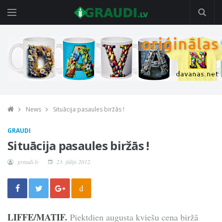
News
Situācija pasaules biržās !
GRAUDI
Situācija pasaules biržās !
graudi.lv
23. jūlijs 2012.
d
LIFFE/MATIF.
Piektdien augusta kviešu cena biržā