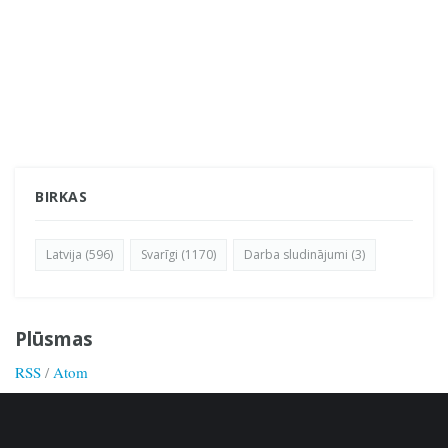
BIRKAS
Latvija (596)
Svarīgi (1170)
Darba sludinājumi (3)
Plūsmas
RSS
/
Atom