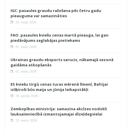
IGC: pasaules graudu ražošana pēc četru gadu
pieauguma var samazināties
24. maijs 2026.
FAO: pasaules kviešu cenas martā pieauga, lai gan
piedāvājums saglabājas pietiekams
01. maijs 2026.
Ukrainas graudu eksports sarucis, nākamajā sezonā
gaidāma atkopšanās
01. maijs 2026.
ES kviešu tirgū cenas turas mērenā līmenī, Baltijai
izšķiroši būs maija un jūnija laikapstākļi
26. aprīlis 2026.
Zemkopības ministrija: samazina akcīzes nodokli
lauksaimniecībā izmantojamajai dīzeļdegvielai
25. marts 2026.