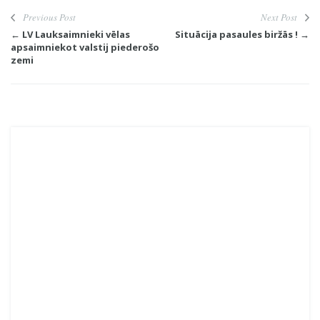
Previous Post
Next Post
← LV Lauksaimnieki vēlas
Situācija pasaules biržās ! →
apsaimniekot valstij piederošo
zemi