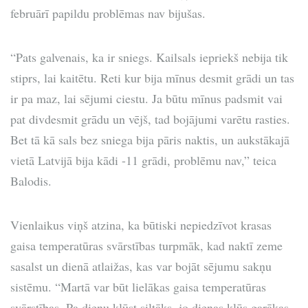
februārī papildu problēmas nav bijušas.
“Pats galvenais, ka ir sniegs. Kailsals iepriekš nebija tik
stiprs, lai kaitētu. Reti kur bija mīnus desmit grādi un tas
ir pa maz, lai sējumi ciestu. Ja būtu mīnus padsmit vai
pat divdesmit grādu un vējš, tad bojājumi varētu rasties.
Bet tā kā sals bez sniega bija pāris naktis, un aukstākajā
vietā Latvijā bija kādi -11 grādi, problēmu nav,” teica
Balodis.
Vienlaikus viņš atzina, ka būtiski nepiedzīvot krasas
gaisa temperatūras svārstības turpmāk, kad naktī zeme
sasalst un dienā atlaižas, kas var bojāt sējumu sakņu
sistēmu. “Martā var būt lielākas gaisa temperatūras
svārstības. Pa dienu kļūst siltāks, jo dienas kļūs garākas