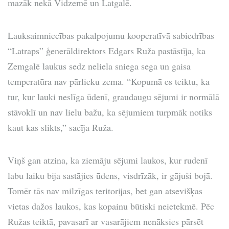
mazāk nekā Vidzemē un Latgalē.
Lauksaimniecības pakalpojumu kooperatīvā sabiedrības
“Latraps” ģenerāldirektors Edgars Ruža pastāstīja, ka
Zemgalē laukus sedz neliela sniega sega un gaisa
temperatūra nav pārlieku zema. “Kopumā es teiktu, ka
tur, kur lauki neslīga ūdenī, graudaugu sējumi ir normālā
stāvoklī un nav lielu bažu, ka sējumiem turpmāk notiks
kaut kas slikts,” sacīja Ruža.
Viņš gan atzina, ka ziemāju sējumi laukos, kur rudenī
labu laiku bija sastājies ūdens, visdrīzāk, ir gājuši bojā.
Tomēr tās nav milzīgas teritorijas, bet gan atsevišķas
vietas dažos laukos, kas kopainu būtiski neietekmē. Pēc
Ružas teiktā, pavasarī ar vasarājiem nenāksies pārsēt