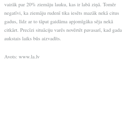
vairāk par 20% ziemāju lauku, kas ir labā ziņā. Tomēr
negatīvi, ka ziemāju rudenī tika iesēts mazāk nekā citus
gadus, līdz ar to tāpat gaidāma apjomīgāka sēja nekā
citkārt. Precīzi situāciju varēs novērtēt pavasarī, kad gada
aukstais laiks būs aizvadīts.
Avots: www.la.lv