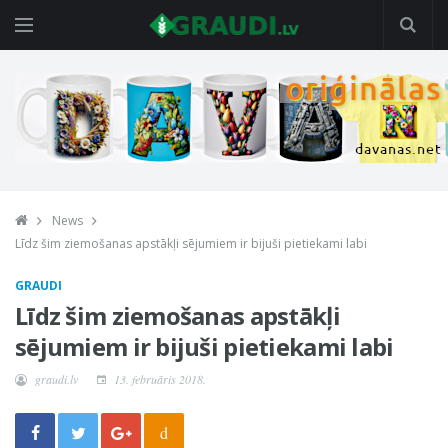
News
Līdz šim ziemošanas apstākļi sējumiem ir bijuši pietiekami labi
GRAUDI
Līdz šim ziemošanas apstākļi
sējumiem ir bijuši pietiekami labi
graudi.lv
13. februāris 2018.
d