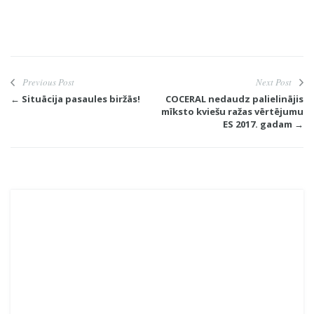
Previous Post
Next Post
← Situācija pasaules biržās!
COCERAL nedaudz palielinājis
mīksto kviešu ražas vērtējumu
ES 2017. gadam →