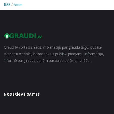
RSS
/
Atom
Graudi.lv vortāls sniedz informāciju par graudu tirgu, publicē
ekspertu viedokli, balstoties uz publiski pieejamu informāciju,
informē par graudu cenām pasaules ostās un biržās.
NODERĪGAS SAITES