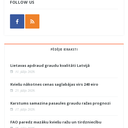
FOLLOW US
PĒDĒJIE IERAKSTI
Lietavas apdraud graudu kvalitāti Latvijā
31. jūlijs 2026.
Kviešu nākotnes cenas saglabājas virs 240 eiro
25. jūlijs 2026.
Karstums samazina pasaules graudu ražas prognozi
17. jūlijs 2026.
FAO paredz mazāku kviešu ražu un tirdzniecību