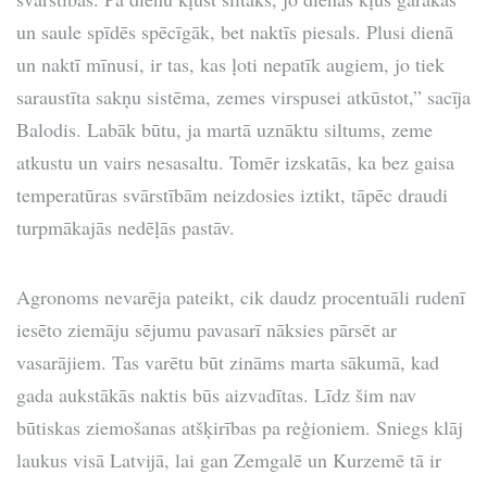
un saule spīdēs spēcīgāk, bet naktīs piesals. Plusi dienā
un naktī mīnusi, ir tas, kas ļoti nepatīk augiem, jo tiek
saraustīta sakņu sistēma, zemes virspusei atkūstot,” sacīja
Balodis. Labāk būtu, ja martā uznāktu siltums, zeme
atkustu un vairs nesasaltu. Tomēr izskatās, ka bez gaisa
temperatūras svārstībām neizdosies iztikt, tāpēc draudi
turpmākajās nedēļās pastāv.
Agronoms nevarēja pateikt, cik daudz procentuāli rudenī
iesēto ziemāju sējumu pavasarī nāksies pārsēt ar
vasarājiem. Tas varētu būt zināms marta sākumā, kad
gada aukstākās naktis būs aizvadītas. Līdz šim nav
būtiskas ziemošanas atšķirības pa reģioniem. Sniegs klāj
laukus visā Latvijā, lai gan Zemgalē un Kurzemē tā ir