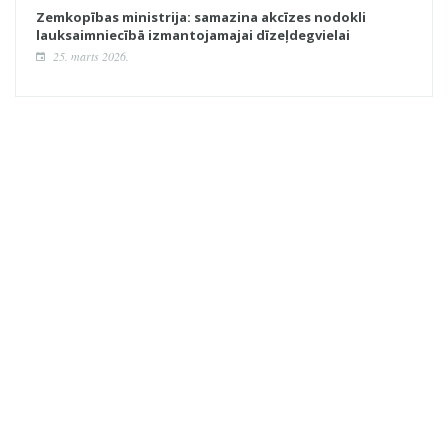
Zemkopības ministrija: samazina akcīzes nodokli
lauksaimniecībā izmantojamajai dīzeļdegvielai
25. marts 2026.