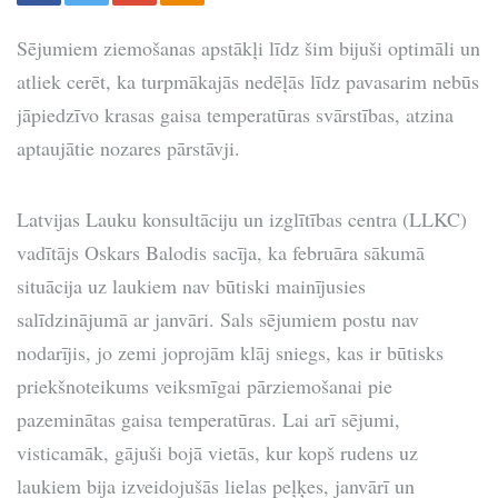
Sējumiem ziemošanas apstākļi līdz šim bijuši optimāli un
atliek cerēt, ka turpmākajās nedēļās līdz pavasarim nebūs
jāpiedzīvo krasas gaisa temperatūras svārstības, atzina
aptaujātie nozares pārstāvji.
Latvijas Lauku konsultāciju un izglītības centra (LLKC)
vadītājs Oskars Balodis sacīja, ka februāra sākumā
situācija uz laukiem nav būtiski mainījusies
salīdzinājumā ar janvāri. Sals sējumiem postu nav
nodarījis, jo zemi joprojām klāj sniegs, kas ir būtisks
priekšnoteikums veiksmīgai pārziemošanai pie
pazeminātas gaisa temperatūras. Lai arī sējumi,
visticamāk, gājuši bojā vietās, kur kopš rudens uz
laukiem bija izveidojušās lielas peļķes, janvārī un