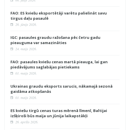
06. jūlijs 2026.
FAO: ES kviešu eksportētāji varētu palielināt savu
tirgus daļu pasaulē
26. jūnijs 2026.
IGC: pasaules graudu ražošana pēc četru gadu
pieauguma var samazināties
24. maijs 2026.
FAO: pasaules kviešu cenas martā pieauga, lai gan
piedāvājums saglabājas pietiekams
01. maijs 2026.
Ukrainas graudu eksports sarucis, nākamajā sezonā
gaidāma atkopšanās
01. maijs 2026.
ES kviešu tirgū cenas turas mērenā līmenī, Baltijai
izšķiroši būs maija un jūnija laikapstākļi
26. aprīlis 2026.