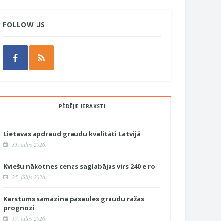
FOLLOW US
PĒDĒJIE IERAKSTI
Lietavas apdraud graudu kvalitāti Latvijā
31. jūlijs 2026.
Kviešu nākotnes cenas saglabājas virs 240 eiro
25. jūlijs 2026.
Karstums samazina pasaules graudu ražas
prognozi
17. jūlijs 2026.