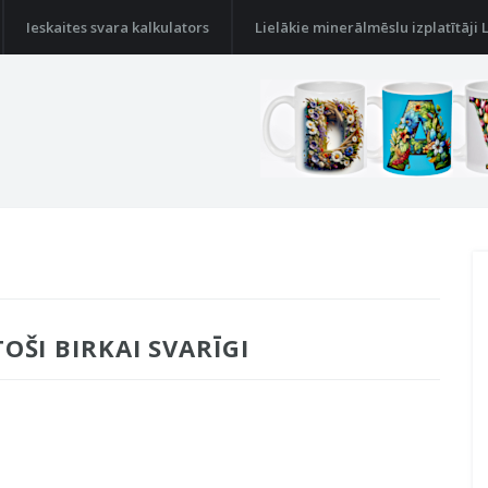
Ieskaites svara kalkulators
Lielākie minerālmēslu izplatītāji 
TOŠI BIRKAI SVARĪGI