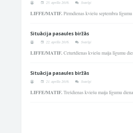
25. aprīlis 2016.
Svarīgi
LIFFE/MATIF.
Pirmdienas kviešu septembra līgumu
Situācija pasaules biržās
22. aprīlis 2016.
Svarīgi
LIFFE/MATIF.
Ceturtdienas kviešu maija līgumu d
Situācija pasaules biržās
21. aprīlis 2016.
Svarīgi
LIFFE/MATIF.
Trešdienas kviešu maija līgumu die