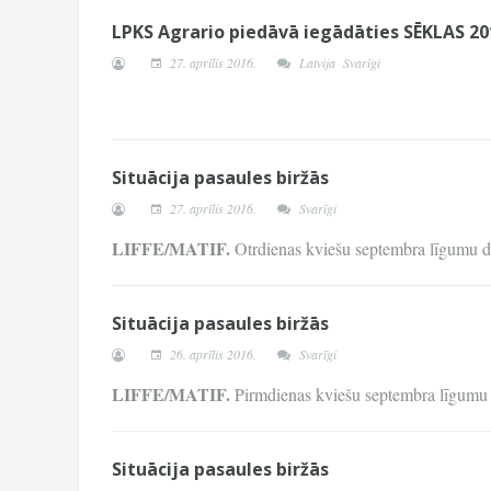
LPKS Agrario piedāvā iegādāties SĒKLAS 2
27. aprīlis 2016.
Latvija
Svarīgi
Situācija pasaules biržās
27. aprīlis 2016.
Svarīgi
LIFFE/MATIF.
Otrdienas kviešu septembra līgumu 
Situācija pasaules biržās
26. aprīlis 2016.
Svarīgi
LIFFE/MATIF.
Pirmdienas kviešu septembra līgumu
Situācija pasaules biržās