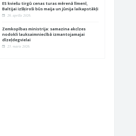
ES kviešu tirgū cenas turas mērenā līmenī,
Baltijai izšķiroši būs maija un jūnija laikapstākļi
26. aprīlis 2026.
Zemkopības ministrija: samazina akcīzes
nodokli lauksaimniecībā izmantojamajai
dīzeļdegvielai
25. marts 2026.