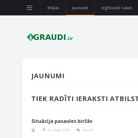
Mājas
Jaunumi
Izglītojoši raksti
JAUNUMI
TIEK RADĪTI IERAKSTI ATBILS
Situācija pasaules biržās
03. maijs 2016.
Svarīgi