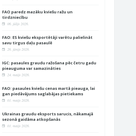
FAO paredz mazāku kviešu ražu un
tirdzniecību
06. jūlijs 2026.
FAO: ES kviešu eksportētāji varētu palielināt
savu tirgus daļu pasaulē
26. jūnijs 2026.
IGC: pasaules graudu ražošana pēc četru gadu
pieauguma var samazināties
24. maijs 2026.
FAO: pasaules kviešu cenas martā pieauga, lai
gan piedāvājums saglabājas pietiekams
01. maijs 2026.
Ukrainas graudu eksports sarucis, nākamajā
sezonā gaidāma atkopšanās
01. maijs 2026.