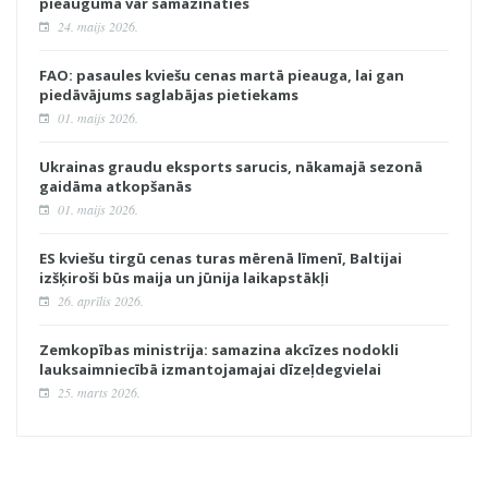
pieauguma var samazināties
24. maijs 2026.
FAO: pasaules kviešu cenas martā pieauga, lai gan
piedāvājums saglabājas pietiekams
01. maijs 2026.
Ukrainas graudu eksports sarucis, nākamajā sezonā
gaidāma atkopšanās
01. maijs 2026.
ES kviešu tirgū cenas turas mērenā līmenī, Baltijai
izšķiroši būs maija un jūnija laikapstākļi
26. aprīlis 2026.
Zemkopības ministrija: samazina akcīzes nodokli
lauksaimniecībā izmantojamajai dīzeļdegvielai
25. marts 2026.