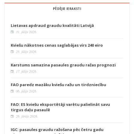
PĒDĒJIE IERAKSTI
Lietavas apdraud graudu kvalitāti Latvijā
31. jūlijs 2026.
Kviešu nākotnes cenas saglabājas virs 240 eiro
25. jūlijs 2026.
Karstums samazina pasaules graudu ražas prognozi
17. jūlijs 2026.
FAO paredz mazāku kviešu ražu un tirdzniecību
06. jūlijs 2026.
FAO: ES kviešu eksportētāji varētu palielināt savu
tirgus daļu pasaulē
26. jūnijs 2026.
IGC: pasaules graudu ražošana pēc četru gadu