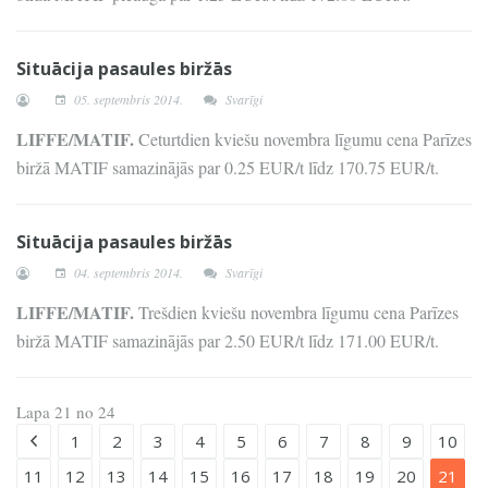
Situācija pasaules biržās
05. septembris 2014.
Svarīgi
LIFFE/MATIF.
Ceturtdien kviešu novembra līgumu cena Parīzes
biržā MATIF samazinājās par 0.25 EUR/t līdz 170.75 EUR/t.
Situācija pasaules biržās
04. septembris 2014.
Svarīgi
LIFFE/MATIF.
Trešdien kviešu novembra līgumu cena Parīzes
biržā MATIF samazinājās par 2.50 EUR/t līdz 171.00 EUR/t.
Lapa 21 no 24
1
2
3
4
5
6
7
8
9
10
11
12
13
14
15
16
17
18
19
20
21