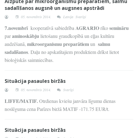
Aizputē par mikroorganismu preparātiem, salmu
sadalīšanos augsnē un augsnes apstrādi
05. novembris 2014.
Latvija
Svarīgi
7.novembrī
AGRARIO
semināru
kooperatīvā sabiedrība
rīko
aminoskābju
par
lietošanu graudkopībā un eļļas kultūru
mikroorganismu preparātiem
salmu
audzēšanā,
un
sadalīšanos
. Daļu no apskatītajiem produktiem drīkst lietot
bioloģiskās saimniecības.
Situācija pasaules biržās
05. novembris 2014.
Svarīgi
LIFFE/MATIF.
Otrdienas kviešu janvāra līgumu dienas
noslēguma cena Parīzes biržā MATIF -171.75 EUR/t.
Situācija pasaules biržās