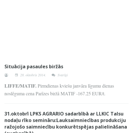
Situācija pasaules biržās
28. oktobris 2014.
Svarīgi
LIFFE/MATIF.
Pirmdienas kviešu janvāra līgumu dienas
noslēguma cena Parīzes biržā MATIF -167.25 EUR/t.
31.oktobrī LPKS AGRARIO sadarbībā ar LLKIC Talsu
nodaļu rīko semināru:Lauksaimniecības produkciju
ražojošo saimniecību konkurētspējas palielināšana