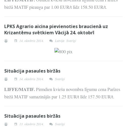
biržā MATIF pieauga par 1.00 EUR/t līdz 158.50 EUR/t.
LPKS Agrario aicina pievienoties braucienā uz
Krizantēmu svētkiem Vācijā 24. oktobrī
14. oktobris 2014.
Latvija
Svarīgi
Situācija pasaules biržās
14. oktobris 2014.
Svarīgi
LIFFE/MATIF.
Pirmdien kviešu novembra līgumu cena Parīzes
biržā MATIF samazinājās par 1.25 EUR/t līdz 157.50 EUR/t.
Situācija pasaules biržās
13. oktobris 2014.
Svarīgi