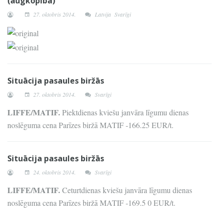
(augkopībā)
27. oktobris 2014.
Latvija
Svarīgi
Situācija pasaules biržās
27. oktobris 2014.
Svarīgi
LIFFE/MATIF.
Piektdienas kviešu janvāra līgumu dienas
noslēguma cena Parīzes biržā MATIF -166.25 EUR/t.
Situācija pasaules biržās
24. oktobris 2014.
Svarīgi
LIFFE/MATIF.
Ceturtdienas kviešu janvāra līgumu dienas
noslēguma cena Parīzes biržā MATIF -169.5 0 EUR/t.