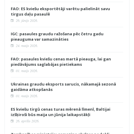
FAO: ES kviešu eksportētāji varētu palielināt savu
tirgus daļu pasaulē
26. jūnijs 2026.
IGC: pasaules graudu ražošana pēc četru gadu
pieauguma var samazināties
24. maijs 2026.
FAO: pasaules kviešu cenas martā pieauga, lai gan
piedāvājums saglabājas pietiekams
01. maijs 2026.
Ukrainas graudu eksports sarucis, nākamajā sezonā
gaidāma atkopšanās
01. maijs 2026.
ES kviešu tirgū cenas turas mērenā līmenī, Baltijai
izšķiroši būs maija un jūnija laikapstākļi
26. aprīlis 2026.