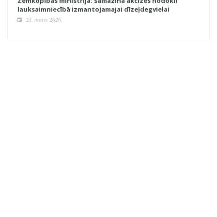
Zemkopības ministrija: samazina akcīzes nodokli
lauksaimniecībā izmantojamajai dīzeļdegvielai
25. marts 2026.