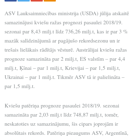
ASV Lauksaimniecības ministrija (USDA) jūlija atskaitē
samazinājusi kviešu ražas prognozi pasaulei 2018/19.
sezonai par 8,43 milj.t līdz 736,26 milj.t, kas ir par 3 %
mazāk salīdzinājumā ar pagājušo rekordsezonu un ir
trešais lielākais rādītājs vēsturē. Austrālijai kviešu ražas
prognoze samazināta par 2 milj.t, ES valstīm – par 4,4
milj.t, Ķīnai – par 1 milj.t, Krievijai – par 1,5 milj.t,
Ukrainai – par 1 milj.t. Tikmēr ASV tā ir palielināta –
par 1,5 milj.t.
Kviešu patēriņa prognoze pasaulei 2018/19. sezonai
samazināta par 2,03 milj.t līdz 748,87 milj.t, tomēr,
neskatoties uz samazinājumu, šis cipars joprojām ir
absolūtais rekords. Patēriņa pieaugums ASV, Argentīnā,