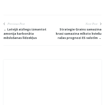
Previous Post
Next Post
← Latvijā aizliegs izmantot
Strategie Grains samazina
amonija karbonāta
krasi samazina mīksto kviešu
mēslošanas līdzekļus
ražas prognozi ES valstīm →