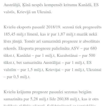
Austrālijā, Ķīnā nespēs kompensēt kritumu Kanādā, ES
valstīs, Krievijā un Ukrainā.
Kviešu eksports pasaulē 2018/19. sezonā tiek prognozēts
185,45 milj.t līmenī, kas ir par 1,87 milj.t mazāk nekā
lēsts jūnijā. Tomēr arī samazinātā prognoze ir absolūtais
rekords. Eksporta prognoze palielināta ASV – par 680
tūkst.t, Kanādai – par 1 milj.t, Kazahstānai – par 500
tūkst.t, bet samazināta Austrālijai – par 1 milj.t, ES
valstīm – par 1,5 milj.t, Krievijai – par 1 milj.t, Ukrainai
– par 0,5 milj.t.
Kviešu krājumu prognoze pasaulei sezonas beigām
samazināta par 5,28 milj.t līdz 260,88 milj.t, kas ir otrs
lielākais rādītājs vēsturē. Salīdzinājumā ar iepriekšējo