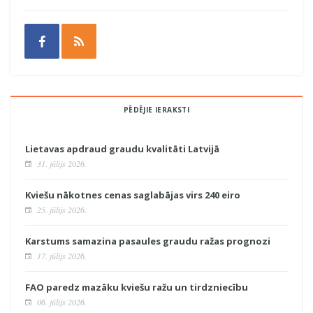
PĒDĒJIE IERAKSTI
Lietavas apdraud graudu kvalitāti Latvijā
31. jūlijs 2026.
Kviešu nākotnes cenas saglabājas virs 240 eiro
25. jūlijs 2026.
Karstums samazina pasaules graudu ražas prognozi
17. jūlijs 2026.
FAO paredz mazāku kviešu ražu un tirdzniecību
06. jūlijs 2026.