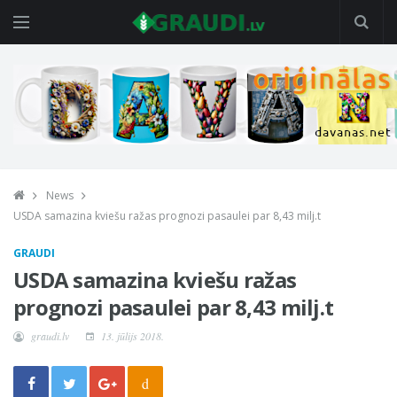
News
USDA samazina kviešu ražas prognozi pasaulei par 8,43 milj.t
GRAUDI
USDA samazina kviešu ražas
prognozi pasaulei par 8,43 milj.t
graudi.lv
13. jūlijs 2018.
d