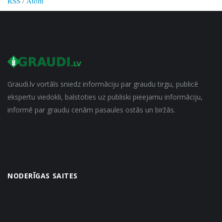
RSS
/
Atom
Graudi.lv vortāls sniedz informāciju par graudu tirgu, publicē
ekspertu viedokli, balstoties uz publiski pieejamu informāciju,
informē par graudu cenām pasaules ostās un biržās.
NODERĪGAS SAITES